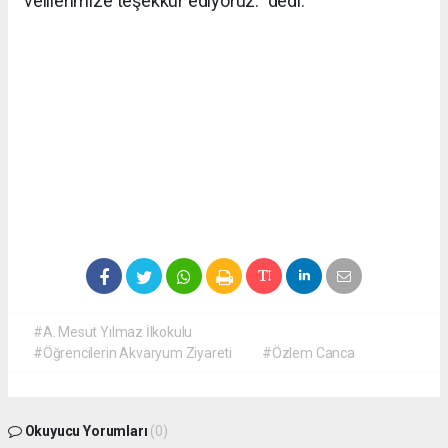
velilerimize teşekkür ediyoruz.” dedi.
#A. Mesut Yılmaz İlkokulu
#Öğrencilerin Akvaryum Ziyareti
#Özlem Canca
Okuyucu Yorumları
(0)