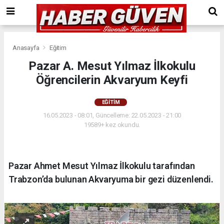
Anasayfa
Eğitim
Pazar A. Mesut Yılmaz İlkokulu
Öğrencilerin Akvaryum Keyfi
EĞITIM
16.05.2023 - 08:01, Güncelleme: 22.05.2023 - 21:00
19589+ kez okundu.
Pazar Ahmet Mesut Yılmaz İlkokulu tarafından
Trabzon’da bulunan Akvaryuma bir gezi düzenlendi.