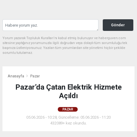
Gönder
Yorum yazarak Topluluk Kuralları’nı kabul etmiş bulunuyor ve haberguven.com
sitesine yaptığınız yorumunuzla ilgili doğrudan veya dolaylı tüm sorumluluğu tek
başınıza üstleniyorsunuz. Yazılan tüm yorumlardan site yönetimi hiçbir şekilde
sorumlu tutulamaz.
Anasayfa
Pazar
Pazar’da Çatan Elektrik Hizmete
Açıldı
PAZAR
05.06.2026 - 10:28, Güncelleme: 05.06.2026 - 11:20
432089+ kez okundu.