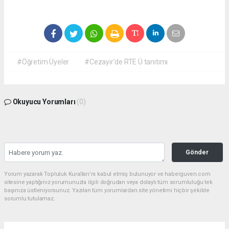
#Öğretim Üyeler
#Cezayir’de RTE Ü tanıtımı
Okuyucu Yorumları
(0)
Gönder
Yorum yazarak Topluluk Kuralları’nı kabul etmiş bulunuyor ve haberguven.com
sitesine yaptığınız yorumunuzla ilgili doğrudan veya dolaylı tüm sorumluluğu tek
başınıza üstleniyorsunuz. Yazılan tüm yorumlardan site yönetimi hiçbir şekilde
sorumlu tutulamaz.