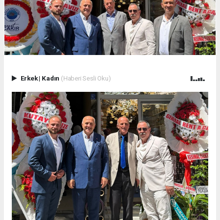
Erkek
|
Kadın
(Haberi Sesli Oku)