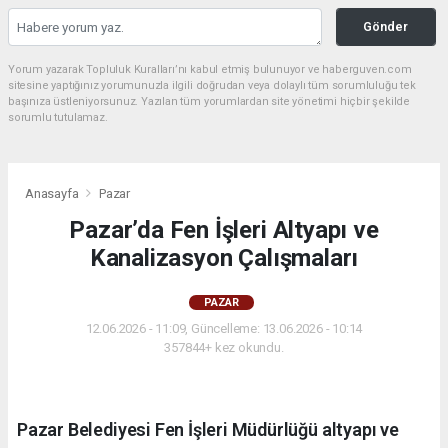
Gönder
Yorum yazarak Topluluk Kuralları’nı kabul etmiş bulunuyor ve haberguven.com
sitesine yaptığınız yorumunuzla ilgili doğrudan veya dolaylı tüm sorumluluğu tek
başınıza üstleniyorsunuz. Yazılan tüm yorumlardan site yönetimi hiçbir şekilde
sorumlu tutulamaz.
Anasayfa
Pazar
Pazar’da Fen İşleri Altyapı ve
Kanalizasyon Çalışmaları
PAZAR
12.06.2026 - 11:09, Güncelleme: 13.06.2026 - 10:14
357844+ kez okundu.
Pazar Belediyesi Fen İşleri Müdürlüğü altyapı ve