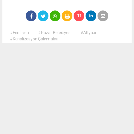
#Fen İşleri
#Pazar Belediyesi
#Altyapı
#Kanalizasyon Çalışmaları
Okuyucu Yorumları
(0)
Gönder
Yorum yazarak Topluluk Kuralları’nı kabul etmiş bulunuyor ve haberguven.com
sitesine yaptığınız yorumunuzla ilgili doğrudan veya dolaylı tüm sorumluluğu tek
başınıza üstleniyorsunuz. Yazılan tüm yorumlardan site yönetimi hiçbir şekilde
sorumlu tutulamaz.