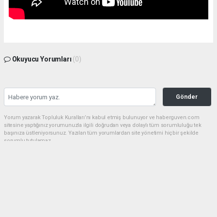
Okuyucu Yorumları
(0)
Gönder
Yorum yazarak Topluluk Kuralları’nı kabul etmiş bulunuyor ve haberguven.com
sitesine yaptığınız yorumunuzla ilgili doğrudan veya dolaylı tüm sorumluluğu tek
başınıza üstleniyorsunuz. Yazılan tüm yorumlardan site yönetimi hiçbir şekilde
sorumlu tutulamaz.
haber paketi
haber scripti
haber yazılımı
Tüm hakları saklı tutulmaktadır.Copyright 2026©