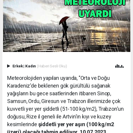
Erkek
|
Kadın
(Haberi Sesli Oku)
Meteorolojiden yapılan uyarıda, "Orta ve Doğu
Karadeniz'de beklenen gök gürültülü sağanak
yağışların bu gece saatlerinden itibaren Sinop,
Samsun, Ordu, Giresun ve Trabzon illerimizde çok
kuvvetli yer yer şiddetli (51-100 kg/m2), Trabzon'un
doğusu, Rize il geneli ile Artvin'in kıyı ve kuzey
kesimlerinde
şiddetli yer yer aşırı (100 kg/m2
üzeri) olacağı tahmin ediliyor. 10.07.2023