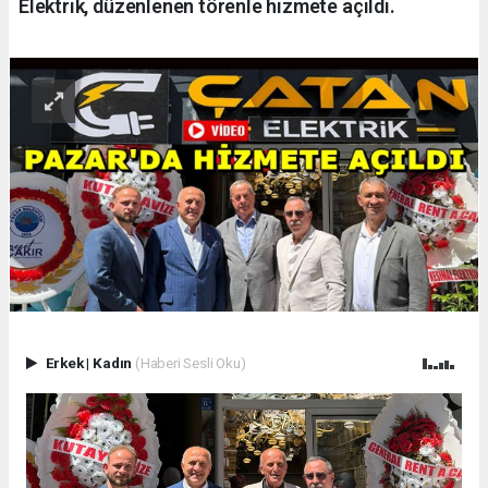
Elektrik, düzenlenen törenle hizmete açıldı.
Erkek
|
Kadın
(Haberi Sesli Oku)