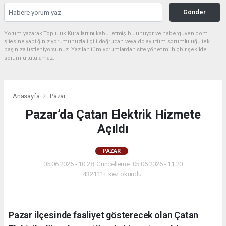
Gönder
Yorum yazarak Topluluk Kuralları’nı kabul etmiş bulunuyor ve haberguven.com
sitesine yaptığınız yorumunuzla ilgili doğrudan veya dolaylı tüm sorumluluğu tek
başınıza üstleniyorsunuz. Yazılan tüm yorumlardan site yönetimi hiçbir şekilde
sorumlu tutulamaz.
Anasayfa
Pazar
Pazar’da Çatan Elektrik Hizmete
Açıldı
PAZAR
05.06.2026 - 10:28, Güncelleme: 05.06.2026 - 11:20
432111+ kez okundu.
Pazar ilçesinde faaliyet gösterecek olan Çatan