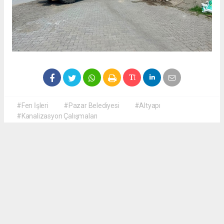
#Fen İşleri
#Pazar Belediyesi
#Altyapı
#Kanalizasyon Çalışmaları
Okuyucu Yorumları
(0)
Gönder
Yorum yazarak Topluluk Kuralları’nı kabul etmiş bulunuyor ve haberguven.com
sitesine yaptığınız yorumunuzla ilgili doğrudan veya dolaylı tüm sorumluluğu tek