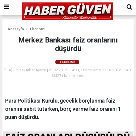
Anasayfa
Ekonomi
Merkez Bankası faiz oranlarını
düşürdü
EKONOMI
(İHA) - İhlas Haber Ajansı | 21.02.2012 - 14:03, Güncelleme: 21.02.2012 - 14:03
13427+ kez okundu.
Para Politikası Kurulu, gecelik borçlanma faiz
oranını sabit tutarken, borç verme faiz oranını 1
puan düşürdü.