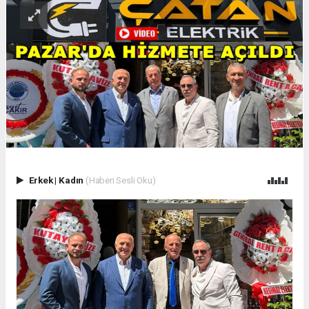
Erkek
|
Kadın
(Haberi Sesli Oku)