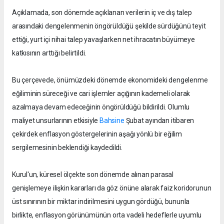
Açıklamada, son dönemde açıklanan verilerin iç ve dış talep
arasındaki dengelenmenin öngörüldüğü şekilde sürdüğünü teyit
ettiği, yurt içi nihai talep yavaşlarken net ihracatın büyümeye
katkısının arttığı belirtildi.
Bu çerçevede, önümüzdeki dönemde ekonomideki dengelenme
eğiliminin süreceği ve cari işlemler açığının kademeli olarak
azalmaya devam edeceğinin öngörüldüğü bildirildi. Olumlu
maliyet unsurlarının etkisiyle
Bahsine
Şubat ayından itibaren
çekirdek enflasyon göstergelerinin aşağı yönlü bir eğilim
sergilemesinin beklendiği kaydedildi.
Kurul'un, küresel ölçekte son dönemde alınan parasal
genişlemeye ilişkin kararları da göz önüne alarak faiz koridorunun
üst sınırının bir miktar indirilmesini uygun gördüğü, bununla
birlikte, enflasyon görünümünün orta vadeli hedeflerle uyumlu