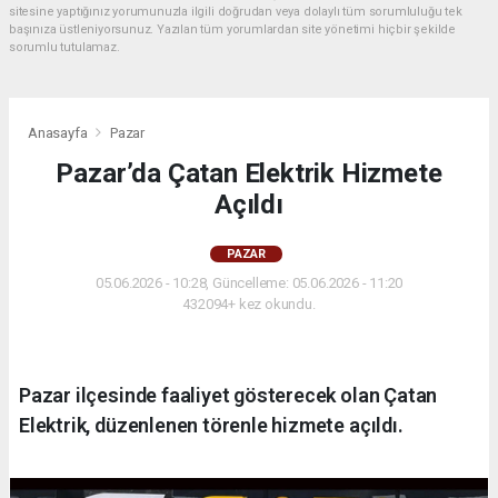
sitesine yaptığınız yorumunuzla ilgili doğrudan veya dolaylı tüm sorumluluğu tek
başınıza üstleniyorsunuz. Yazılan tüm yorumlardan site yönetimi hiçbir şekilde
sorumlu tutulamaz.
Anasayfa
Pazar
Pazar’da Çatan Elektrik Hizmete
Açıldı
PAZAR
05.06.2026 - 10:28, Güncelleme: 05.06.2026 - 11:20
432094+ kez okundu.
Pazar ilçesinde faaliyet gösterecek olan Çatan
Elektrik, düzenlenen törenle hizmete açıldı.