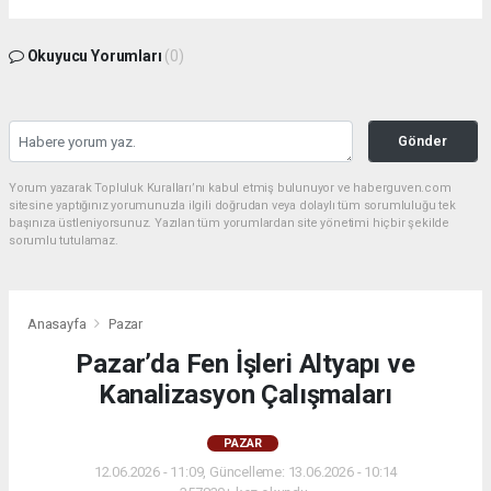
Okuyucu Yorumları
(0)
Gönder
Yorum yazarak Topluluk Kuralları’nı kabul etmiş bulunuyor ve haberguven.com
sitesine yaptığınız yorumunuzla ilgili doğrudan veya dolaylı tüm sorumluluğu tek
başınıza üstleniyorsunuz. Yazılan tüm yorumlardan site yönetimi hiçbir şekilde
sorumlu tutulamaz.
Anasayfa
Pazar
Pazar’da Fen İşleri Altyapı ve
Kanalizasyon Çalışmaları
PAZAR
12.06.2026 - 11:09, Güncelleme: 13.06.2026 - 10:14