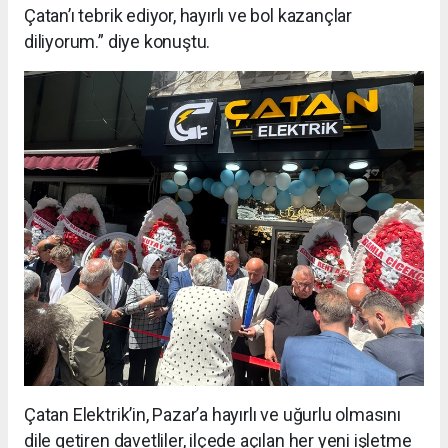
Çatan’ı tebrik ediyor, hayırlı ve bol kazançlar
diliyorum.” diye konuştu.
Çatan Elektrik’in, Pazar’a hayırlı ve uğurlu olmasını
dile getiren davetliler, ilçede açılan her yeni işletme