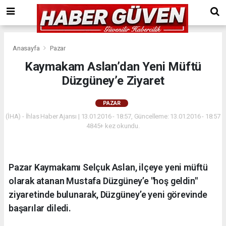
Anasayfa
Pazar
Kaymakam Aslan’dan Yeni Müftü
Düzgüney’e Ziyaret
PAZAR
(İHA) - İhlas Haber Ajansı | 13.01.2016 - 18:57, Güncelleme: 13.01.2016 - 18:57
4845+ kez okundu.
Pazar Kaymakamı Selçuk Aslan, ilçeye yeni müftü
olarak atanan Mustafa Düzgüney’e "hoş geldin"
ziyaretinde bulunarak, Düzgüney’e yeni görevinde
başarılar diledi.