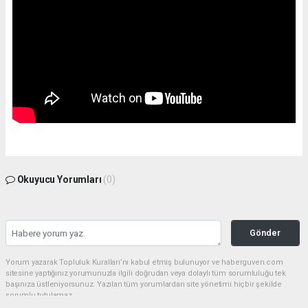
Okuyucu Yorumları
(0)
Gönder
Yorum yazarak Topluluk Kuralları’nı kabul etmiş bulunuyor ve haberguven.com
sitesine yaptığınız yorumunuzla ilgili doğrudan veya dolaylı tüm sorumluluğu tek
başınıza üstleniyorsunuz. Yazılan tüm yorumlardan site yönetimi hiçbir şekilde
sorumlu tutulamaz.