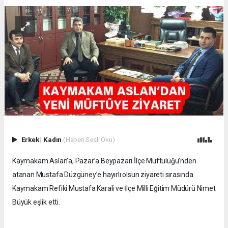
Erkek
|
Kadın
(Haberi Sesli Oku)
Kaymakam Aslan’a, Pazar’a Beypazarı İlçe Müftülüğü’nden
atanan Mustafa Düzgüney’e hayırlı olsun ziyareti sırasında
Kaymakam Refiki Mustafa Karali ve İlçe Milli Eğitim Müdürü Nimet
Büyük eşlik etti.