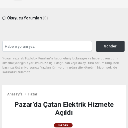
Okuyucu Yorumları
(0)
Gönder
Yorum yazarak Topluluk Kuralları’nı kabul etmiş bulunuyor ve haberguven.com
sitesine yaptığınız yorumunuzla ilgili doğrudan veya dolaylı tüm sorumluluğu tek
başınıza üstleniyorsunuz. Yazılan tüm yorumlardan site yönetimi hiçbir şekilde
sorumlu tutulamaz.
Anasayfa
Pazar
Pazar’da Çatan Elektrik Hizmete
Açıldı
PAZAR