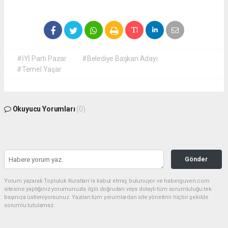
#İYİ Parti Pazar
#Belediye Başkan Adayı
#Temel Yaşar
Okuyucu Yorumları
(0)
Gönder
Yorum yazarak Topluluk Kuralları’nı kabul etmiş bulunuyor ve haberguven.com
sitesine yaptığınız yorumunuzla ilgili doğrudan veya dolaylı tüm sorumluluğu tek
başınıza üstleniyorsunuz. Yazılan tüm yorumlardan site yönetimi hiçbir şekilde
sorumlu tutulamaz.