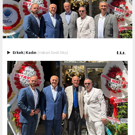
Erkek
|
Kadın
(Haberi Sesli Oku)