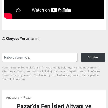
Okuyucu Yorumları
(0)
Gönder
Yorum yazarak Topluluk Kuralları’nı kabul etmiş bulunuyor ve haberguven.com
sitesine yaptığınız yorumunuzla ilgili doğrudan veya dolaylı tüm sorumluluğu tek
başınıza üstleniyorsunuz. Yazılan tüm yorumlardan site yönetimi hiçbir şekilde
sorumlu tutulamaz.
Anasayfa
Pazar
Pazar’da Fen İşleri Altyapı ve