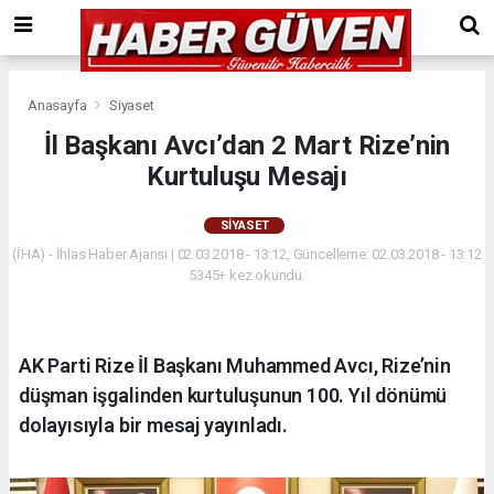
Anasayfa
Siyaset
İl Başkanı Avcı’dan 2 Mart Rize’nin
Kurtuluşu Mesajı
SIYASET
(İHA) - İhlas Haber Ajansı | 02.03.2018 - 13:12, Güncelleme: 02.03.2018 - 13:12
5345+ kez okundu.
AK Parti Rize İl Başkanı Muhammed Avcı, Rize’nin
düşman işgalinden kurtuluşunun 100. Yıl dönümü
dolayısıyla bir mesaj yayınladı.