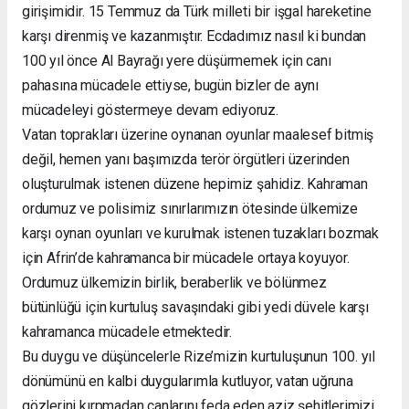
girişimidir. 15 Temmuz da Türk milleti bir işgal hareketine
karşı direnmiş ve kazanmıştır. Ecdadımız nasıl ki bundan
100 yıl önce Al Bayrağı yere düşürmemek için canı
pahasına mücadele ettiyse, bugün bizler de aynı
mücadeleyi göstermeye devam ediyoruz.
Vatan toprakları üzerine oynanan oyunlar maalesef bitmiş
değil, hemen yanı başımızda terör örgütleri üzerinden
oluşturulmak istenen düzene hepimiz şahidiz. Kahraman
ordumuz ve polisimiz sınırlarımızın ötesinde ülkemize
karşı oynan oyunları ve kurulmak istenen tuzakları bozmak
için Afrin’de kahramanca bir mücadele ortaya koyuyor.
Ordumuz ülkemizin birlik, beraberlik ve bölünmez
bütünlüğü için kurtuluş savaşındaki gibi yedi düvele karşı
kahramanca mücadele etmektedir.
Bu duygu ve düşüncelerle Rize’mizin kurtuluşunun 100. yıl
dönümünü en kalbi duygularımla kutluyor, vatan uğruna
gözlerini kırpmadan canlarını feda eden aziz şehitlerimizi