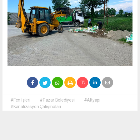
#Fen İşleri
#Pazar Belediyesi
#Altyapı
#Kanalizasyon Çalışmaları
Okuyucu Yorumları
(0)