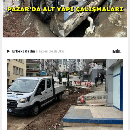
Erkek
|
Kadın
(Haberi Sesli Oku)