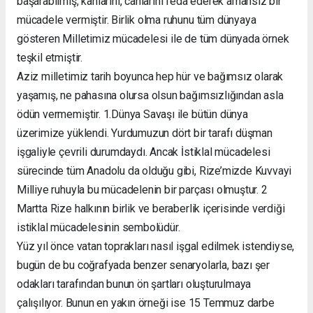
başarabilmiş, kanlarını, canlarını feda ederek amansız bir
mücadele vermiştir. Birlik olma ruhunu tüm dünyaya
gösteren Milletimiz mücadelesi ile de tüm dünyada örnek
teşkil etmiştir.
Aziz milletimiz tarih boyunca hep hür ve bağımsız olarak
yaşamış, ne pahasına olursa olsun bağımsızlığından asla
ödün vermemiştir. 1.Dünya Savaşı ile bütün dünya
üzerimize yüklendi. Yurdumuzun dört bir tarafı düşman
işgaliyle çevrili durumdaydı. Ancak İstiklal mücadelesi
sürecinde tüm Anadolu da olduğu gibi, Rize’mizde Kuvvayi
Milliye ruhuyla bu mücadelenin bir parçası olmuştur. 2
Martta Rize halkının birlik ve beraberlik içerisinde verdiği
istiklal mücadelesinin sembolüdür.
Yüz yıl önce vatan toprakları nasıl işgal edilmek istendiyse,
bugün de bu coğrafyada benzer senaryolarla, bazı şer
odakları tarafından bunun ön şartları oluşturulmaya
çalışılıyor. Bunun en yakın örneği ise 15 Temmuz darbe