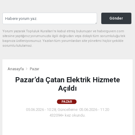
Gönder
Yorum yazarak Topluluk Kuralları’nı kabul etmiş bulunuyor ve haberguven.com
sitesine yaptığınız yorumunuzla ilgili doğrudan veya dolaylı tüm sorumluluğu tek
başınıza üstleniyorsunuz. Yazılan tüm yorumlardan site yönetimi hiçbir şekilde
sorumlu tutulamaz.
Anasayfa
Pazar
Pazar’da Çatan Elektrik Hizmete
Açıldı
PAZAR
05.06.2026 - 10:28, Güncelleme: 05.06.2026 - 11:20
432094+ kez okundu.