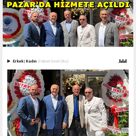
Erkek
|
Kadın
(Haberi Sesli Oku)