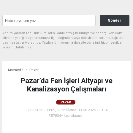
Gönder
Yorum yazarak Topluluk Kuralları’nı kabul etmiş bulunuyor ve haberguven.com
sitesine yaptığınız yorumunuzla ilgili doğrudan veya dolaylı tüm sorumluluğu tek
başınıza üstleniyorsunuz. Yazılan tüm yorumlardan site yönetimi hiçbir şekilde
sorumlu tutulamaz.
Anasayfa
Pazar
Pazar’da Fen İşleri Altyapı ve
Kanalizasyon Çalışmaları
PAZAR
12.06.2026 - 11:09, Güncelleme: 13.06.2026 - 10:14
357834+ kez okundu.