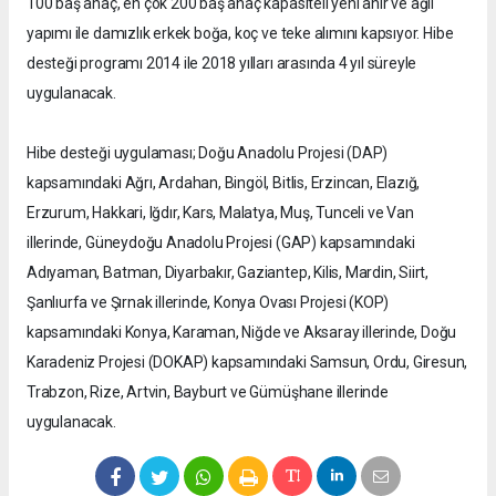
100 baş anaç, en çok 200 baş anaç kapasiteli yeni ahır ve ağıl
yapımı ile damızlık erkek boğa, koç ve teke alımını kapsıyor. Hibe
desteği programı 2014 ile 2018 yılları arasında 4 yıl süreyle
uygulanacak.
Hibe desteği uygulaması; Doğu Anadolu Projesi (DAP)
kapsamındaki Ağrı, Ardahan, Bingöl, Bitlis, Erzincan, Elazığ,
Erzurum, Hakkari, Iğdır, Kars, Malatya, Muş, Tunceli ve Van
illerinde, Güneydoğu Anadolu Projesi (GAP) kapsamındaki
Adıyaman, Batman, Diyarbakır, Gaziantep, Kilis, Mardin, Siirt,
Şanlıurfa ve Şırnak illerinde, Konya Ovası Projesi (KOP)
kapsamındaki Konya, Karaman, Niğde ve Aksaray illerinde, Doğu
Karadeniz Projesi (DOKAP) kapsamındaki Samsun, Ordu, Giresun,
Trabzon, Rize, Artvin, Bayburt ve Gümüşhane illerinde
uygulanacak.