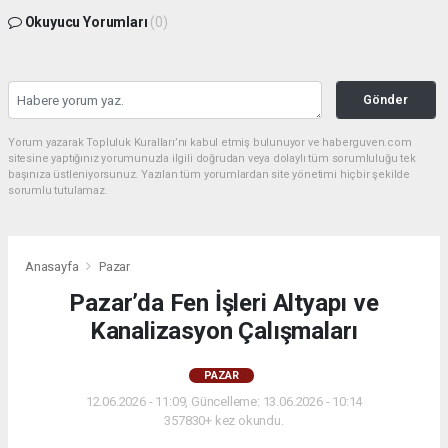
Okuyucu Yorumları
(0)
Gönder
Yorum yazarak Topluluk Kuralları’nı kabul etmiş bulunuyor ve haberguven.com
sitesine yaptığınız yorumunuzla ilgili doğrudan veya dolaylı tüm sorumluluğu tek
başınıza üstleniyorsunuz. Yazılan tüm yorumlardan site yönetimi hiçbir şekilde
sorumlu tutulamaz.
Anasayfa
Pazar
Pazar’da Fen İşleri Altyapı ve
Kanalizasyon Çalışmaları
PAZAR
12.06.2026 - 11:09, Güncelleme: 13.06.2026 - 10:14
357830+ kez okundu.