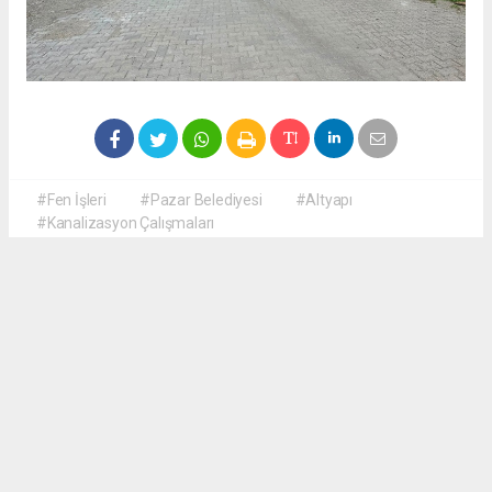
#Fen İşleri
#Pazar Belediyesi
#Altyapı
#Kanalizasyon Çalışmaları
Okuyucu Yorumları
(0)
Gönder
Yorum yazarak Topluluk Kuralları’nı kabul etmiş bulunuyor ve haberguven.com
sitesine yaptığınız yorumunuzla ilgili doğrudan veya dolaylı tüm sorumluluğu tek
başınıza üstleniyorsunuz. Yazılan tüm yorumlardan site yönetimi hiçbir şekilde