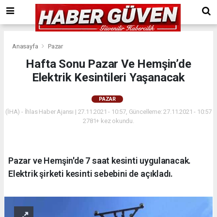
Anasayfa
Pazar
Hafta Sonu Pazar Ve Hemşin’de
Elektrik Kesintileri Yaşanacak
PAZAR
(İHA) - İhlas Haber Ajansı | 27.11.2021 - 10:57, Güncelleme: 27.11.2021 - 10:57
2781+ kez okundu.
Pazar ve Hemşin'de 7 saat kesinti uygulanacak.
Elektrik şirketi kesinti sebebini de açıkladı.