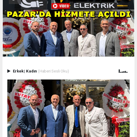
Erkek
|
Kadın
(Haberi Sesli Oku)