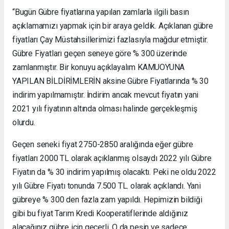
“Bugün Gübre fiyatlarına yapılan zamlarla ilgili basın
açıklamamızı yapmak için bir araya geldik. Açıklanan gübre
fiyatları Çay Müstahsillerimizi fazlasıyla mağdur etmiştir.
Gübre Fiyatları geçen seneye göre % 300 üzerinde
zamlanmıştır. Bir konuyu açıklayalım KAMUOYUNA
YAPILAN BİLDİRİMLERİN aksine Gübre Fiyatlarında % 30
indirim yapılmamıştır. İndirim ancak mevcut fiyatın yani
2021 yılı fiyatının altında olması halinde gerçekleşmiş
olurdu.
Geçen seneki fiyat 2750-2850 aralığında eğer gübre
fiyatları 2000 TL olarak açıklanmış olsaydı 2022 yılı Gübre
Fiyatın da % 30 indirim yapılmış olacaktı. Peki ne oldu 2022
yılı Gübre Fiyatı tonunda 7.500 TL. olarak açıklandı. Yani
gübreye % 300 den fazla zam yapıldı. Hepimizin bildiği
gibi bu fiyat Tarım Kredi Kooperatiflerinde aldığınız
alacağınız gübre için geçerli. O da peşin ve sadece