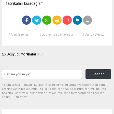
fabrikaları kuracağız.”
#Çamlıhemşin
#gübre fiyatları eleştiri
#Saltuk Deniz
Okuyucu Yorumları
(0)
Gönder
Yorum yazarak Topluluk Kuralları’nı kabul etmiş bulunuyor ve haberguven.com
sitesine yaptığınız yorumunuzla ilgili doğrudan veya dolaylı tüm sorumluluğu tek
başınıza üstleniyorsunuz. Yazılan tüm yorumlardan site yönetimi hiçbir şekilde
sorumlu tutulamaz.