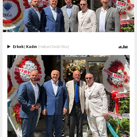
Erkek
|
Kadın
(Haberi Sesli Oku)