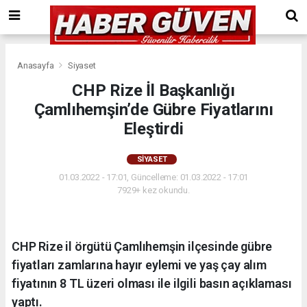
Anasayfa
Siyaset
CHP Rize İl Başkanlığı
Çamlıhemşin’de Gübre Fiyatlarını
Eleştirdi
SIYASET
01.03.2022 - 17:01, Güncelleme: 01.03.2022 - 17:01
7929+ kez okundu.
CHP Rize il örgütü Çamlıhemşin ilçesinde gübre
fiyatları zamlarına hayır eylemi ve yaş çay alım
fiyatının 8 TL üzeri olması ile ilgili basın açıklaması
yaptı.