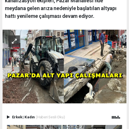
kanalizasyon ekipleri, Pazar Mahallesi’nde
meydana gelen arıza nedeniyle başlatılan altyapı
hattı yenileme çalışması devam ediyor.
Erkek
|
Kadın
(Haberi Sesli Oku)