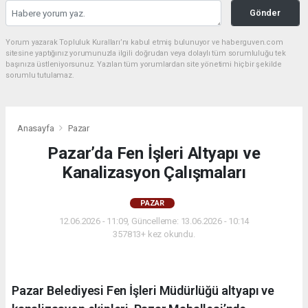
Gönder
Yorum yazarak Topluluk Kuralları’nı kabul etmiş bulunuyor ve haberguven.com
sitesine yaptığınız yorumunuzla ilgili doğrudan veya dolaylı tüm sorumluluğu tek
başınıza üstleniyorsunuz. Yazılan tüm yorumlardan site yönetimi hiçbir şekilde
sorumlu tutulamaz.
Anasayfa
Pazar
Pazar’da Fen İşleri Altyapı ve
Kanalizasyon Çalışmaları
PAZAR
12.06.2026 - 11:09, Güncelleme: 13.06.2026 - 10:14
357813+ kez okundu.
Pazar Belediyesi Fen İşleri Müdürlüğü altyapı ve