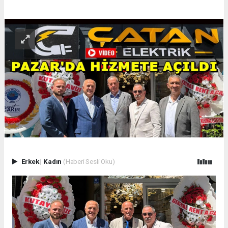
Erkek
|
Kadın
(Haberi Sesli Oku)