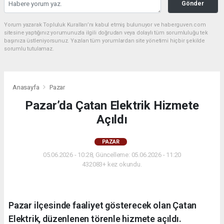
Gönder
Yorum yazarak Topluluk Kuralları’nı kabul etmiş bulunuyor ve haberguven.com
sitesine yaptığınız yorumunuzla ilgili doğrudan veya dolaylı tüm sorumluluğu tek
başınıza üstleniyorsunuz. Yazılan tüm yorumlardan site yönetimi hiçbir şekilde
sorumlu tutulamaz.
Anasayfa
Pazar
Pazar’da Çatan Elektrik Hizmete
Açıldı
PAZAR
05.06.2026 - 10:28, Güncelleme: 05.06.2026 - 11:20
432083+ kez okundu.
Pazar ilçesinde faaliyet gösterecek olan Çatan
Elektrik, düzenlenen törenle hizmete açıldı.