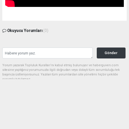
Okuyucu Yorumları
(0)
Gönder
Yorum yazarak Topluluk Kuralları’nı kabul etmiş bulunuyor ve haberguven.com
sitesine yaptığınız yorumunuzla ilgili doğrudan veya dolaylı tüm sorumluluğu tek
başınıza üstleniyorsunuz. Yazılan tüm yorumlardan site yönetimi hiçbir şekilde
sorumlu tutulamaz.
haber paketi
haber scripti
haber yazılımı
Tüm hakları saklı tutulmaktadır.Copyright 2026©
Haber Yazılımı:
Web Aksiyon ®