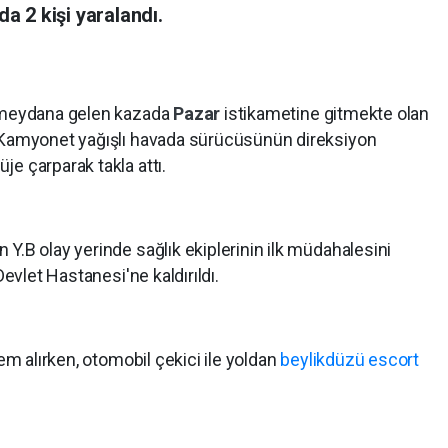
 2 kişi yaralandı.
e meydana gelen kazada
Pazar
istikametine gitmekte olan
ı Kamyonet yağışlı havada sürücüsünün direksiyon
e çarparak takla attı.
Y.B olay yerinde sağlık ekiplerinin ilk müdahalesini
evlet Hastanesi'ne kaldırıldı.
lem alırken, otomobil çekici ile yoldan
beylikdüzü escort