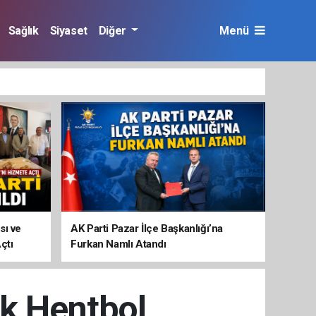
Sağlık
Siyaset
Diğer
Menü
sı ve
AK Parti Pazar İlçe Başkanlığı’na
çtı
Furkan Namlı Atandı
ek Hentbol