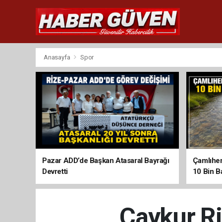
Anasayfa
Spor
Pazar ADD’de Başkan Atasaral Bayrağı
Çamlıhem
Devretti
10 Bin Ba
Çaykur Ri