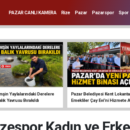
PAZAR CANLI KAMERA
Rize
Pazar
Pazarspor
Spor
şin Yaylalarındaki Derelere
Pazar Belediyesi Kent Lokanta
lık Yavrusu Bırakıldı
Emekliler Çay Evi’ni Hizmete A
zespor Kadın ve Erk