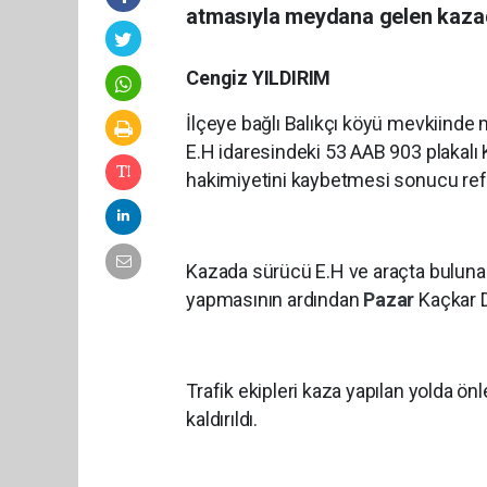
atmasıyla meydana gelen kazada
Cengiz YILDIRIM
İlçeye bağlı Balıkçı köyü mevkiind
E.H idaresindeki 53 AAB 903 plakal
hakimiyetini kaybetmesi sonucu refüj
Kazada sürücü E.H ve araçta bulunan 
yapmasının ardından
Pazar
Kaçkar D
Trafik ekipleri kaza yapılan yolda ön
kaldırıldı.