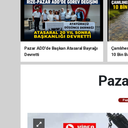
Pazar ADD’de Başkan Atasaral Bayrağı
Çamlıhem
Devretti
10 Bin Ba
Pazar
Paz