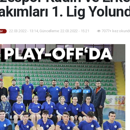
akımları 1. Lig Yolun
22.03.2022 - 13:14, Güncelleme: 22.03.2022 - 15:21
7077+ kez okund
or