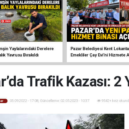
şin Yaylalarındaki Derelere
Pazar Belediyesi Kent Lokanta
lık Yavrusu Bırakıldı
Emekliler Çay Evi’ni Hizmete A
’da Trafik Kazası: 2 
05.09.2022 - 17:08, Güncelleme: 02.05.2023 - 10:37
9542+ kez okund
ar