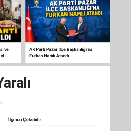
sı ve
AK Parti Pazar İlçe Başkanlığı’na
çtı
Furkan Namlı Atandı
Yaralı
u.
İlginizi Çekebilir