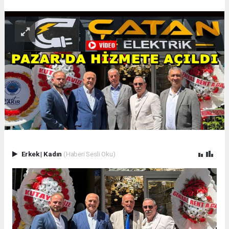
Erkek
|
Kadın
(Haberi Sesli Oku)