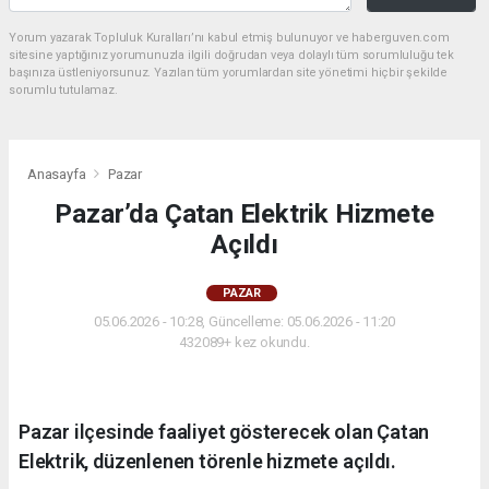
Yorum yazarak Topluluk Kuralları’nı kabul etmiş bulunuyor ve haberguven.com
sitesine yaptığınız yorumunuzla ilgili doğrudan veya dolaylı tüm sorumluluğu tek
başınıza üstleniyorsunuz. Yazılan tüm yorumlardan site yönetimi hiçbir şekilde
sorumlu tutulamaz.
Anasayfa
Pazar
Pazar’da Çatan Elektrik Hizmete
Açıldı
PAZAR
05.06.2026 - 10:28, Güncelleme: 05.06.2026 - 11:20
432089+ kez okundu.
Pazar ilçesinde faaliyet gösterecek olan Çatan
Elektrik, düzenlenen törenle hizmete açıldı.