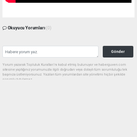
Okuyucu Yorumları
(0)
Gönder
Yorum yazarak Topluluk Kuralları’nı kabul etmiş bulunuyor ve haberguven.com
sitesine yaptığınız yorumunuzla ilgili doğrudan veya dolaylı tüm sorumluluğu tek
başınıza üstleniyorsunuz. Yazılan tüm yorumlardan site yönetimi hiçbir şekilde
sorumlu tutulamaz.
haber paketi
haber scripti
haber yazılımı
Tüm hakları saklı tutulmaktadır.Copyright 2026©
Haber Yazılımı:
Web Aksiyon ®