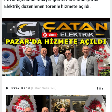
Elektrik, düzenlenen törenle hizmete açıldı.
Erkek
|
Kadın
(Haberi Sesli Oku)