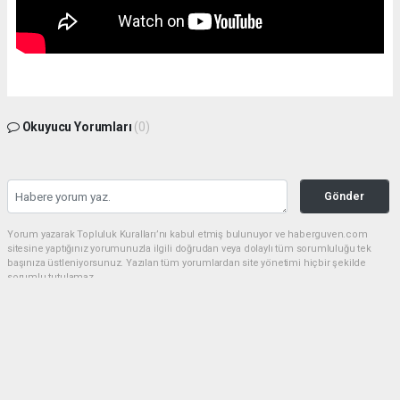
Okuyucu Yorumları
(0)
Gönder
Yorum yazarak Topluluk Kuralları’nı kabul etmiş bulunuyor ve haberguven.com
sitesine yaptığınız yorumunuzla ilgili doğrudan veya dolaylı tüm sorumluluğu tek
başınıza üstleniyorsunuz. Yazılan tüm yorumlardan site yönetimi hiçbir şekilde
sorumlu tutulamaz.
haber paketi
haber scripti
haber yazılımı
Tüm hakları saklı tutulmaktadır.Copyright 2026©