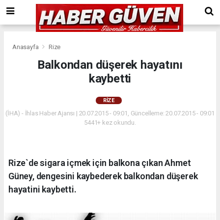
Anasayfa
Rize
Balkondan düşerek hayatını
kaybetti
RIZE
(İHA) - İhlas Haber Ajansı | 20.07.2015 - 09:01, Güncelleme: 20.07.2015 - 09:01
5441+ kez okundu.
Rize`de sigara içmek için balkona çıkan Ahmet
Güney, dengesini kaybederek balkondan düşerek
hayatini kaybetti.