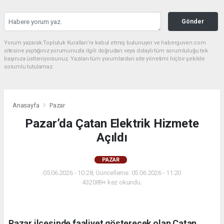
Gönder
Yorum yazarak Topluluk Kuralları’nı kabul etmiş bulunuyor ve haberguven.com
sitesine yaptığınız yorumunuzla ilgili doğrudan veya dolaylı tüm sorumluluğu tek
başınıza üstleniyorsunuz. Yazılan tüm yorumlardan site yönetimi hiçbir şekilde
sorumlu tutulamaz.
Anasayfa
Pazar
Pazar’da Çatan Elektrik Hizmete
Açıldı
PAZAR
05.06.2026 - 10:28, Güncelleme: 05.06.2026 - 11:20
432089+ kez okundu.
Pazar ilçesinde faaliyet gösterecek olan Çatan