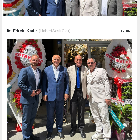
Erkek
|
Kadın
(Haberi Sesli Oku)