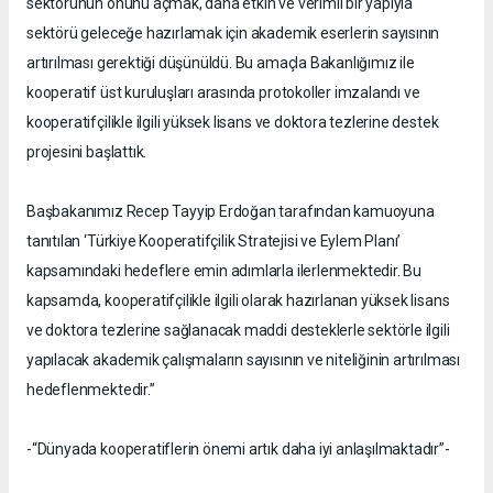
sektörünün önünü açmak, daha etkin ve verimli bir yapıyla
sektörü geleceğe hazırlamak için akademik eserlerin sayısının
artırılması gerektiği düşünüldü. Bu amaçla Bakanlığımız ile
kooperatif üst kuruluşları arasında protokoller imzalandı ve
kooperatifçilikle ilgili yüksek lisans ve doktora tezlerine destek
projesini başlattık.
Başbakanımız Recep Tayyip Erdoğan tarafından kamuoyuna
tanıtılan ‘Türkiye Kooperatifçilik Stratejisi ve Eylem Planı’
kapsamındaki hedeflere emin adımlarla ilerlenmektedir. Bu
kapsamda, kooperatifçilikle ilgili olarak hazırlanan yüksek lisans
ve doktora tezlerine sağlanacak maddi desteklerle sektörle ilgili
yapılacak akademik çalışmaların sayısının ve niteliğinin artırılması
hedeflenmektedir.”
-“Dünyada kooperatiflerin önemi artık daha iyi anlaşılmaktadır”-