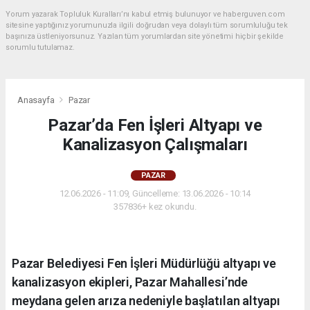
Yorum yazarak Topluluk Kuralları’nı kabul etmiş bulunuyor ve haberguven.com
sitesine yaptığınız yorumunuzla ilgili doğrudan veya dolaylı tüm sorumluluğu tek
başınıza üstleniyorsunuz. Yazılan tüm yorumlardan site yönetimi hiçbir şekilde
sorumlu tutulamaz.
Anasayfa
Pazar
Pazar’da Fen İşleri Altyapı ve
Kanalizasyon Çalışmaları
PAZAR
12.06.2026 - 11:09, Güncelleme: 13.06.2026 - 10:14
357836+ kez okundu.
Pazar Belediyesi Fen İşleri Müdürlüğü altyapı ve
kanalizasyon ekipleri, Pazar Mahallesi’nde
meydana gelen arıza nedeniyle başlatılan altyapı