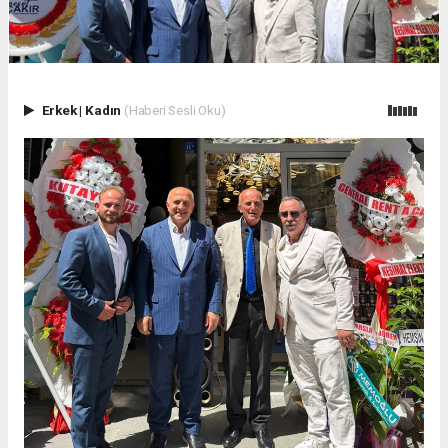
Erkek
|
Kadın
(Haberi Sesli Oku)