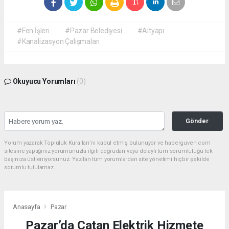
#Fen İşleri
#Pazar Belediyesi
#Altyapı
#Kanalizasyon Çalışmaları
Okuyucu Yorumları
(0)
Gönder
Yorum yazarak Topluluk Kuralları’nı kabul etmiş bulunuyor ve haberguven.com
sitesine yaptığınız yorumunuzla ilgili doğrudan veya dolaylı tüm sorumluluğu tek
başınıza üstleniyorsunuz. Yazılan tüm yorumlardan site yönetimi hiçbir şekilde
sorumlu tutulamaz.
Anasayfa
Pazar
Pazar’da Çatan Elektrik Hizmete