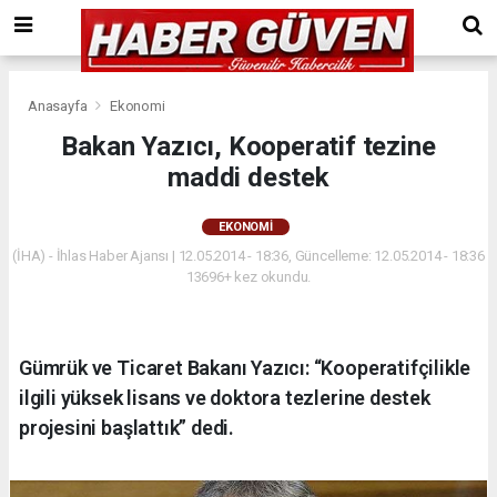
Anasayfa
Ekonomi
Bakan Yazıcı, Kooperatif tezine
maddi destek
EKONOMI
(İHA) - İhlas Haber Ajansı | 12.05.2014 - 18:36, Güncelleme: 12.05.2014 - 18:36
13696+ kez okundu.
Gümrük ve Ticaret Bakanı Yazıcı: “Kooperatifçilikle
ilgili yüksek lisans ve doktora tezlerine destek
projesini başlattık” dedi.