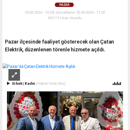
PAZAR
05.06.2026 - 10:28, Güncelleme: 05.06.2026 - 11:20
432111+ kez okundu.
Pazar ilçesinde faaliyet gösterecek olan Çatan
Elektrik, düzenlenen törenle hizmete açıldı.
Erkek
|
Kadın
(Haberi Sesli Oku)