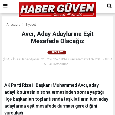
Anasayfa
Siyaset
Avcı, Aday Adaylarına Eşit
Mesafede Olacağız
SIYASET
(İHA) - İhlas Haber Ajansı | 21.02.2015 - 18:34, Güncelleme: 21.02.2015 - 18:34
5364+ kez okundu.
AK Parti Rize İl Başkanı Muhammed Avcı, aday
adaylık süresinin sona ermesinden sonra yaptığı
ilçe başkanları toplantısında teşkilatların tüm aday
adaylarına eşit mesafede durması gerektiğini
vurguladı.