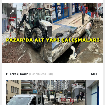
Erkek
|
Kadın
(Haberi Sesli Oku)