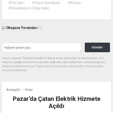
#Fen İşleri
#Pazar Belediyesi
#Altyapı
#Kanalizasyon Çalışmaları
Okuyucu Yorumları
(0)
Gönder
Yorum yazarak Topluluk Kuralları’nı kabul etmiş bulunuyor ve haberguven.com
sitesine yaptığınız yorumunuzla ilgili doğrudan veya dolaylı tüm sorumluluğu tek
başınıza üstleniyorsunuz. Yazılan tüm yorumlardan site yönetimi hiçbir şekilde
sorumlu tutulamaz.
Anasayfa
Pazar
Pazar’da Çatan Elektrik Hizmete
Açıldı