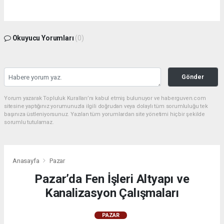
Okuyucu Yorumları
(0)
Gönder
Yorum yazarak Topluluk Kuralları’nı kabul etmiş bulunuyor ve haberguven.com
sitesine yaptığınız yorumunuzla ilgili doğrudan veya dolaylı tüm sorumluluğu tek
başınıza üstleniyorsunuz. Yazılan tüm yorumlardan site yönetimi hiçbir şekilde
sorumlu tutulamaz.
Anasayfa
Pazar
Pazar’da Fen İşleri Altyapı ve
Kanalizasyon Çalışmaları
PAZAR