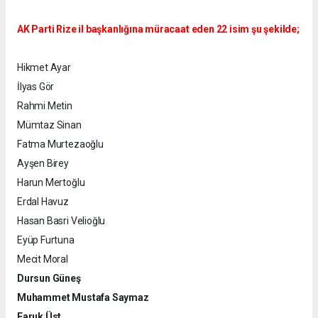
AK Parti Rize il başkanlığına müracaat eden 22 isim şu şekilde;
Hikmet Ayar
İlyas Gör
Rahmi Metin
Mümtaz Sinan
Fatma Murtezaoğlu
Ayşen Birey
Harun Mertoğlu
Erdal Havuz
Hasan Basri Velioğlu
Eyüp Furtuna
Mecit Moral
Dursun Güneş
Muhammet Mustafa Saymaz
Faruk Üst