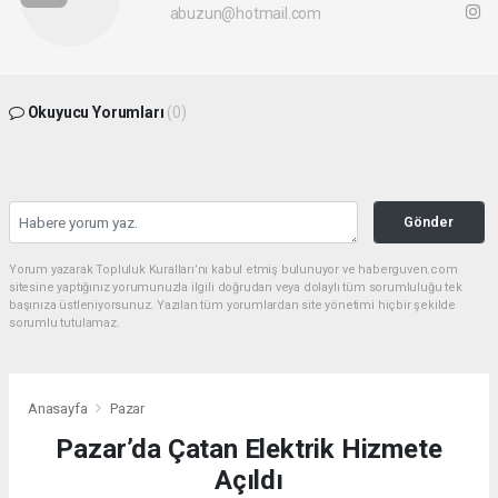
abuzun@hotmail.com
Okuyucu Yorumları
(0)
Gönder
Yorum yazarak Topluluk Kuralları’nı kabul etmiş bulunuyor ve haberguven.com
sitesine yaptığınız yorumunuzla ilgili doğrudan veya dolaylı tüm sorumluluğu tek
başınıza üstleniyorsunuz. Yazılan tüm yorumlardan site yönetimi hiçbir şekilde
sorumlu tutulamaz.
Anasayfa
Pazar
Pazar’da Çatan Elektrik Hizmete
Açıldı