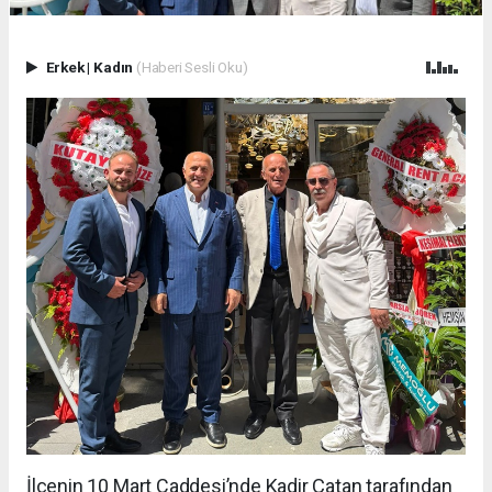
Erkek
|
Kadın
(Haberi Sesli Oku)
İlçenin 10 Mart Caddesi’nde Kadir Çatan tarafından