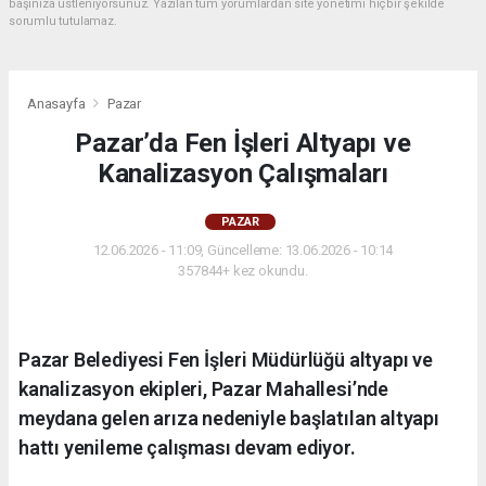
başınıza üstleniyorsunuz. Yazılan tüm yorumlardan site yönetimi hiçbir şekilde
sorumlu tutulamaz.
Anasayfa
Pazar
Pazar’da Fen İşleri Altyapı ve
Kanalizasyon Çalışmaları
PAZAR
12.06.2026 - 11:09, Güncelleme: 13.06.2026 - 10:14
357844+ kez okundu.
Pazar Belediyesi Fen İşleri Müdürlüğü altyapı ve
kanalizasyon ekipleri, Pazar Mahallesi’nde
meydana gelen arıza nedeniyle başlatılan altyapı
hattı yenileme çalışması devam ediyor.