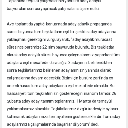
Toplantıda teşkilat çalışmalarının yanı sıra aday adaylık
başvuruları sonrası yapılacak çalışmalar istişare edildi.
Avcı toplantıda yaptığı konuşmada aday adaylık propaganda
süresi boyunca tüm teşkilatların eşit bir şekilde aday adaylarına
yaklaşması gerektiğini vurgulayarak, “aday adaylık müracaat
süresince partimize 22 isim başvuruda bulundu. Biz teşkilatlar
olarak aday adaylık süresi boyunca çalışmalarımızı yaparken tüm
adaylara eşit mesafede duracağız. 3 adayımız belirlendikten
sonra teşkilatlarımız belirlenen adaylarımızın yanında olarak
çalışmalarına devam edecektir. Bizim için bu süre zarfında en
önemli husus tüm aday adaylarına eşit mesafede olmaktır. Bu
hassasiyeti tüm teşkilatımızın göstereceğini inancım tamdır. 26
Şubatta aday adayı tanıtım toplantımız, 1 Martta da temayül
yoklamalarımız olacaktır. Teşkilatlarımız özgür iradesiyle oylarını
kullanarak adaylarımıza temayüllerini göstereceklerdir. Tüm aday
adaylarımıza çalışmalarında başarılar diliyorum” dedi.