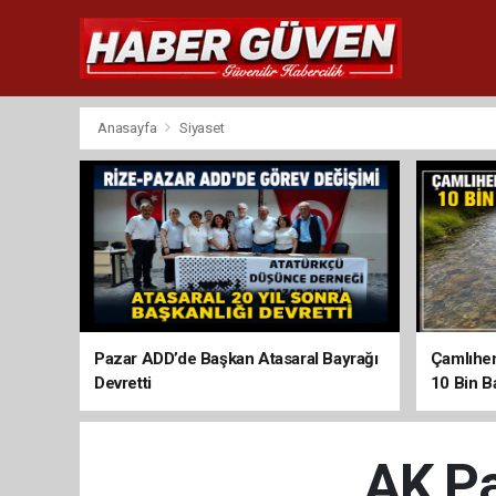
Anasayfa
Siyaset
Pazar ADD’de Başkan Atasaral Bayrağı
Çamlıhem
Devretti
10 Bin Ba
AK Pa