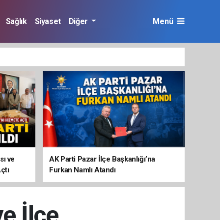
Sağlık
Siyaset
Diğer
Menü
sı ve
AK Parti Pazar İlçe Başkanlığı’na
çtı
Furkan Namlı Atandı
e İlçe