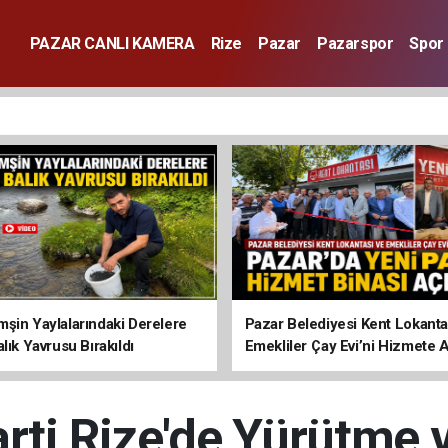
PAZAR CANLI KAMERA
Rize
Pazar
Pazarspor
Spor
şin Yaylalarındaki Derelere
Pazar Belediyesi Kent Lokanta
lık Yavrusu Bırakıldı
Emekliler Çay Evi’ni Hizmete A
rti Rize'de Yürütme v