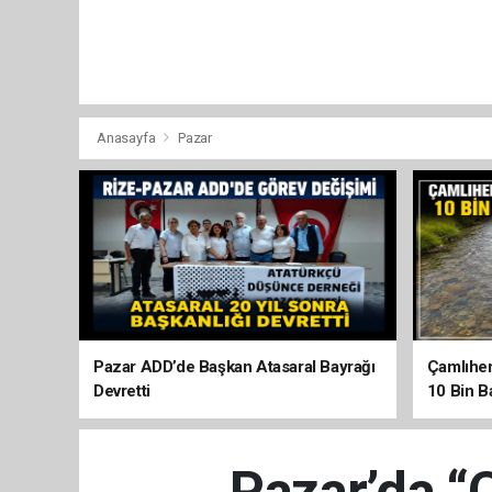
Anasayfa
Pazar
Pazar ADD’de Başkan Atasaral Bayrağı
Çamlıhem
Devretti
10 Bin Ba