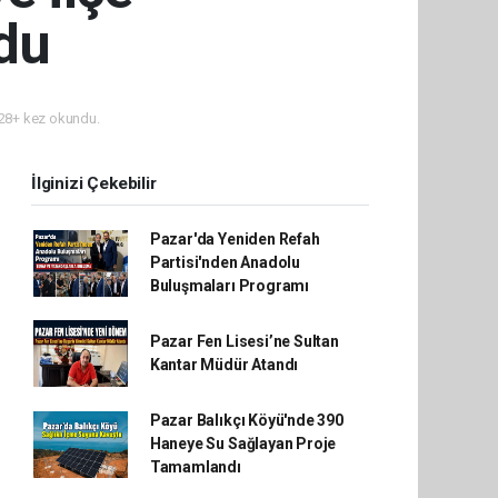
ldu
28+ kez okundu.
İlginizi Çekebilir
Pazar'da Yeniden Refah
Partisi'nden Anadolu
Buluşmaları Programı
Pazar Fen Lisesi’ne Sultan
Kantar Müdür Atandı
Pazar Balıkçı Köyü'nde 390
Haneye Su Sağlayan Proje
Tamamlandı