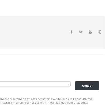
Gönder
nuyor ve haberguven.com sitesine yaptığınız yorumunuzla ilgili doğrudan veya
. Yazılan tüm yorumlardan site yönetimi hiçbir şekilde sorumlu tutulamaz.