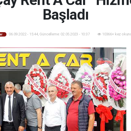
Çay Rent A Car” Hiz
Başladı
06.09.2022 - 15:44, Güncelleme: 02.05.2023 - 10:37
10366+ kez okun
ar