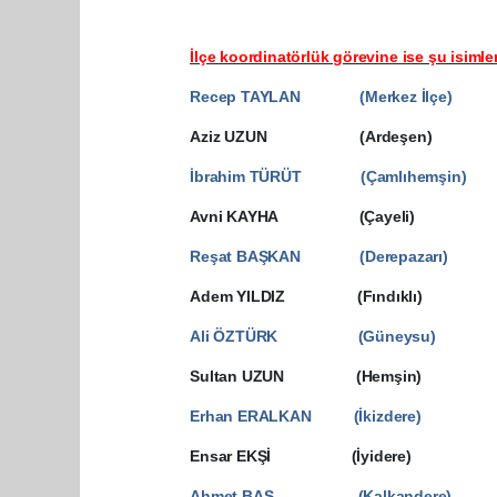
İlçe koordinatörlük görevine ise şu isimler
Recep TAYLAN (Merkez İlçe)
Aziz UZUN (Ardeşen)
İbrahim TÜRÜT (Çamlıhemşin)
Avni KAYHA (Çayeli)
Reşat BAŞKAN (Derepazarı)
Adem YILDIZ (Fındıklı)
Ali ÖZTÜRK (Güneysu)
Sultan UZUN (Hemşin)
Erhan ERALKAN (İkizdere)
Ensar EKŞİ (İyidere)
Ahmet BAŞ (Kalkandere)