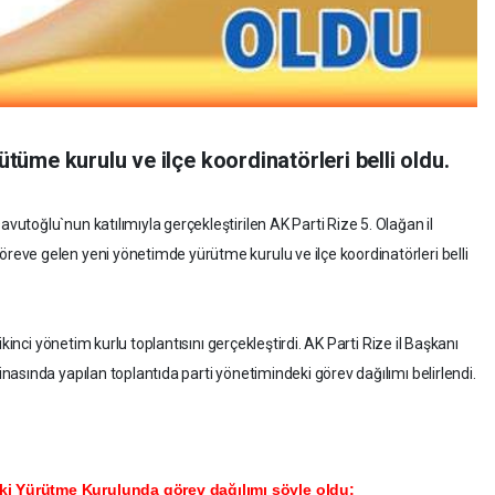
rütüme kurulu ve ilçe koordinatörleri belli oldu.
toğlu`nun katılımıyla gerçekleştirilen AK Parti Rize 5. Olağan il
ve gelen yeni yönetimde yürütme kurulu ve ilçe koordinatörleri belli
kinci yönetim kurlu toplantısını gerçekleştirdi. AK Parti Rize il Başkanı
asında yapılan toplantıda parti yönetimindeki görev dağılımı belirlendi.
i Yürütme Kurulunda görev dağılımı şöyle oldu: