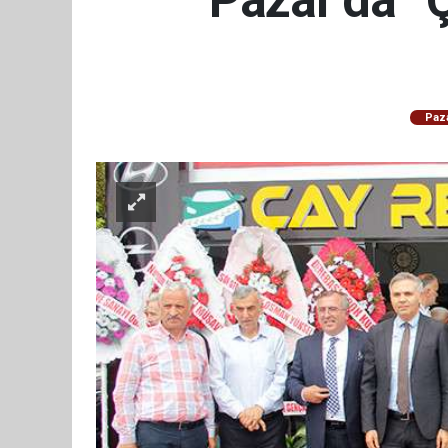
Pazar’da “
Paz