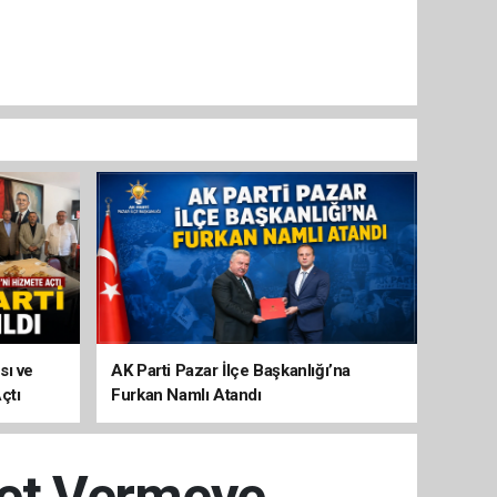
sı ve
AK Parti Pazar İlçe Başkanlığı’na
çtı
Furkan Namlı Atandı