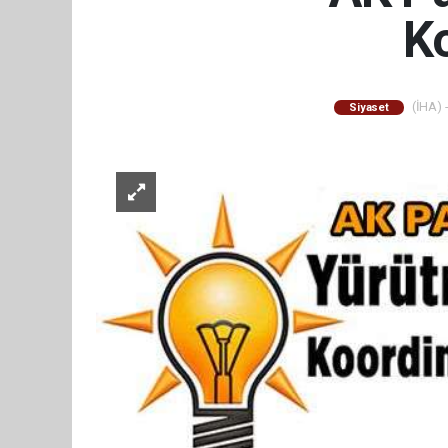
Ko
(İHA) -
Siyaset