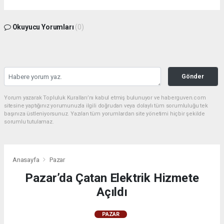
Okuyucu Yorumları
(0)
Gönder
Yorum yazarak Topluluk Kuralları’nı kabul etmiş bulunuyor ve haberguven.com
sitesine yaptığınız yorumunuzla ilgili doğrudan veya dolaylı tüm sorumluluğu tek
başınıza üstleniyorsunuz. Yazılan tüm yorumlardan site yönetimi hiçbir şekilde
sorumlu tutulamaz.
Anasayfa
Pazar
Pazar’da Çatan Elektrik Hizmete
Açıldı
PAZAR