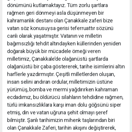
dönümünü kutlamaktayız. Tüm zorlu şartlara
rağmen geri dönmeyi asla düşünmeyen bir
kahramanlık destanı olan Çanakkale zaferi bize
vatan söz konusuysa gerisi teferruattır sözünü
canlı olarak yaşatmıştır. Vatanın ve milletin
bağımsızlığı tehdit altındayken küllerinden yeniden
doğarak büyük bir mücadele örneği veren
milletimiz, Çanakkale’de olağanüstü şartlarda
olağanüstü bir çaba göstererek, tarihe isimlerini altın
harflerle yazdırmıştır. Çeşitli milletlerden oluşan,
insan selini andıran ordular, milletimizin üstüne
yürümüş, bomba ve mermi yağdırırken kahraman
ecdadımız, bu öldürücü silahların tehdidine rağmen,
türlü imkansızlıklara karşı iman dolu göğsünü siper
etmiş, din ve vatan uğruna şehit olmayı şeref
bilmiştir. Şanlı tarihimizin mihenk taşlarından biri
olan Çanakkale Zaferi, tarihin akışını değiştirerek,