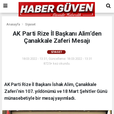
Anasayfa
Siyaset
AK Parti Rize İl Başkanı Alim’den
Çanakkale Zaferi Mesajı
SIYASET
18.03.2022 - 13:31, Güncelleme: 18.03.2022 - 13:31
8725+ kez okundu.
AK Parti Rize İl Başkanı İshak Alim, Çanakkale
Zaferi’nin 107. yıldönümü ve 18 Mart Şehitler Günü
münasebetiyle bir mesaj yayımladı.