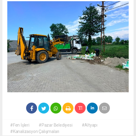
#Fen İşleri
#Pazar Belediyesi
#Altyapı
#Kanalizasyon Çalışmaları