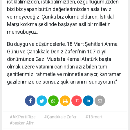
istiklalimizden, istikbalimizden, özgürlüğümüzden
bizi biz yapan bütün değerlerimizden asla taviz
vermeyeceğiz. Çünkü biz ölümü öldüren, İstiklal
Marşı korkma şeklinde başlayan asil bir milletin
mensubuyuz.
Bu duygu ve düşüncelerle, 18 Mart Şehitleri Anma
Günü ve Çanakkale Deniz Zaferi'nin 107.ci yıl
dönümünde Gazi Mustafa Kemal Atatürk başta
olmak üzere vatanını canından aziz bilen tüm
şehitlerimizi rahmetle ve minnetle anıyor, kahraman
gazilerimize de sonsuz şükranlarımı sunuyorum.”
#AK Parti Rize
#Çanakkale Zafer
#18 mart
#başkan Alim