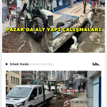
Erkek
|
Kadın
(Haberi Sesli Oku)