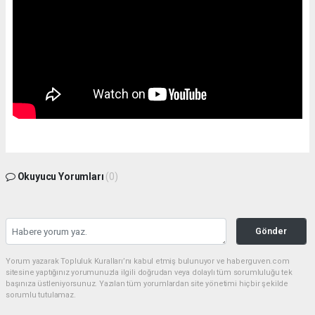
Okuyucu Yorumları
(0)
Gönder
Yorum yazarak Topluluk Kuralları’nı kabul etmiş bulunuyor ve haberguven.com
sitesine yaptığınız yorumunuzla ilgili doğrudan veya dolaylı tüm sorumluluğu tek
başınıza üstleniyorsunuz. Yazılan tüm yorumlardan site yönetimi hiçbir şekilde
sorumlu tutulamaz.