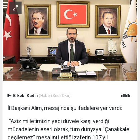
Erkek
|
Kadın
(Haberi Sesli Oku)
İl Başkanı Alim, mesajında şu ifadelere yer verdi:
“Aziz milletimizin yedi düvele karşı verdiği
mücadelenin eseri olarak, tüm dünyaya “Çanakkale
geçilemez” mesajını ilettiği zaferin 107.yıl