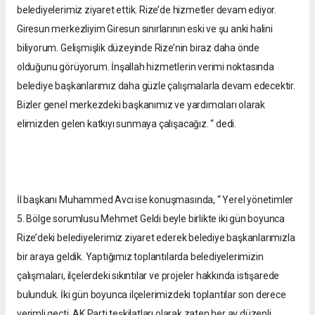
belediyelerimiz ziyaret ettik. Rize’de hizmetler devam ediyor.
Giresun merkezliyim Giresun sınırlarının eski ve şu anki halini
biliyorum. Gelişmişlik düzeyinde Rize’nin biraz daha önde
olduğunu görüyorum. İnşallah hizmetlerin verimi noktasında
belediye başkanlarımız daha güzle çalışmalarla devam edecektir.
Bizler genel merkezdeki başkanımız ve yardımcıları olarak
elimizden gelen katkıyı sunmaya çalışacağız. “ dedi.
İl başkanı Muhammed Avcı ise konuşmasında, “ Yerel yönetimler
5. Bölge sorumlusu Mehmet Geldi beyle birlikte iki gün boyunca
Rize’deki belediyelerimiz ziyaret ederek belediye başkanlarımızla
bir araya geldik. Yaptığımız toplantılarda belediyelerimizin
çalışmaları, ilçelerdeki sıkıntılar ve projeler hakkında istişarede
bulunduk. İki gün boyunca ilçelerimizdeki toplantılar son derece
verimli geçti. AK Parti teşkilatları olarak zaten her ay düzenli