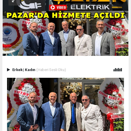
Erkek
|
Kadın
(Haberi Sesli Oku)