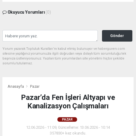
Okuyucu Yorumları
(0)
Gönder
Yorum yazarak Topluluk Kuralları’nı kabul etmiş bulunuyor ve haberguven.com
sitesine yaptığınız yorumunuzla ilgili doğrudan veya dolaylı tüm sorumluluğu tek
başınıza üstleniyorsunuz. Yazılan tüm yorumlardan site yönetimi hiçbir şekilde
sorumlu tutulamaz.
Anasayfa
Pazar
Pazar’da Fen İşleri Altyapı ve
Kanalizasyon Çalışmaları
PAZAR
12.06.2026 - 11:09, Güncelleme: 13.06.2026 - 10:14
357830+ kez okundu.