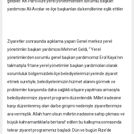
geldiler. AK Parti Rize yerel yönetimlerden sorumlu başkan
yardımcısı Ali Avcılar ve ilçe başkanları da kendilerine eşlik ettiler.
Ziyaretler sonrasında açıklama yapan Genel merkez yerel
yönetimler başkan yardımcısı Mehmet Geldi, “ Yerel
yönetimlerden sorumlu genel başkan yardımcımız Erol Kaya’nın
talimatıyla 9 tane yerel yönetimler başkan yardımcıları olarak
sorumluluk bölgemizdeki ilçe belediyelerimizi yerinde ziyaret
etmek suretiyle, belediyelerimizin hizmet alanını görmek ve
problemler karşısında daha sağlıklı istişare yapılması amacıyla
belediyelerimize ziyaret programı düzenlendik. Millet iradesine
karşı düzenlenmiş olan darbe girişimi nedeniyle ziyaretlerimize
ara vermiştik. Allah ham olsun milletin iradesine sahip çıkması ve
büyük kahramanlıklarla bertaraf edilen bu kalkışma sonrasında
tekrar ziyaret programımız başladı. Dün ve bugün Rize’de