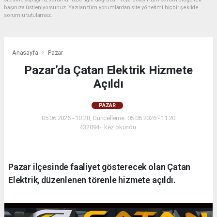
başınıza üstleniyorsunuz. Yazılan tüm yorumlardan site yönetimi hiçbir şekilde
sorumlu tutulamaz.
Anasayfa
Pazar
Pazar’da Çatan Elektrik Hizmete
Açıldı
PAZAR
05.06.2026 - 10:28, Güncelleme: 05.06.2026 - 11:20
432094+ kez okundu.
Pazar ilçesinde faaliyet gösterecek olan Çatan
Elektrik, düzenlenen törenle hizmete açıldı.