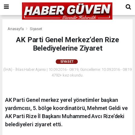
Anasayfa
Siyaset
AK Parti Genel Merkez’den Rize
Belediyelerine Ziyaret
SIYASET
(İHA) - İhlas Haber Ajansı | 10.09.2016 - 08:19, Güncelleme: 10.09.2016 - 08:19
4792+ kez okundu.
AK Parti Genel merkez yerel yönetimler başkan
yardımcısı, 5. bölge koordinatörü, Mehmet Geldi ve
AK Parti Rize İl Başkanı Muhammed Avcı Rize’deki
belediyeleri ziyaret etti.