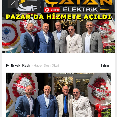
Erkek
|
Kadın
(Haberi Sesli Oku)