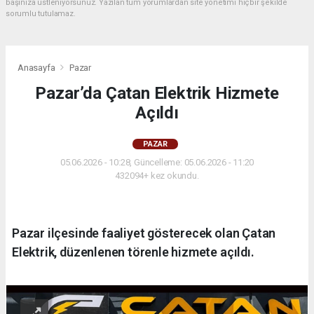
başınıza üstleniyorsunuz. Yazılan tüm yorumlardan site yönetimi hiçbir şekilde
sorumlu tutulamaz.
Anasayfa
Pazar
Pazar’da Çatan Elektrik Hizmete
Açıldı
PAZAR
05.06.2026 - 10:28, Güncelleme: 05.06.2026 - 11:20
432094+ kez okundu.
Pazar ilçesinde faaliyet gösterecek olan Çatan
Elektrik, düzenlenen törenle hizmete açıldı.