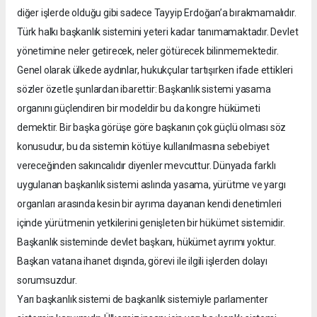
diğer işlerde olduğu gibi sadece Tayyip Erdoğan’a bırakmamalıdır.
Türk halkı başkanlık sistemini yeteri kadar tanımamaktadır. Devlet
yönetimine neler getirecek, neler götürecek bilinmemektedir.
Genel olarak ülkede aydınlar, hukukçular tartışırken ifade ettikleri
sözler özetle şunlardan ibarettir: Başkanlık sistemi yasama
organını güçlendiren bir modeldir bu da kongre hükümeti
demektir. Bir başka görüşe göre başkanın çok güçlü olması söz
konusudur, bu da sistemin kötüye kullanılmasına sebebiyet
vereceğinden sakıncalıdır diyenler mevcuttur. Dünyada farklı
uygulanan başkanlık sistemi aslında yasama, yürütme ve yargı
organları arasında kesin bir ayrıma dayanan kendi denetimleri
içinde yürütmenin yetkilerini genişleten bir hükümet sistemidir.
Başkanlık sisteminde devlet başkanı, hükümet ayrımı yoktur.
Başkan vatana ihanet dışında, görevi ile ilgili işlerden dolayı
sorumsuzdur.
Yarı başkanlık sistemi de başkanlık sistemiyle parlamenter