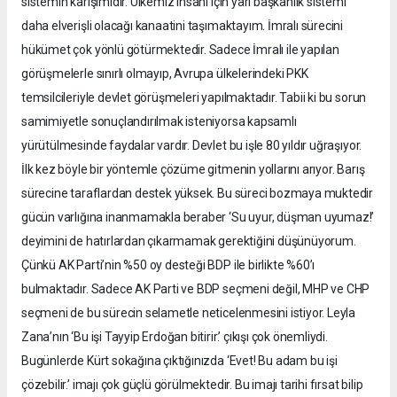
sistemin karışımıdır. Ülkemiz insanı için yarı başkanlık sistemi
daha elverişli olacağı kanaatini taşımaktayım. İmralı sürecini
hükümet çok yönlü götürmektedir. Sadece İmralı ile yapılan
görüşmelerle sınırlı olmayıp, Avrupa ülkelerindeki PKK
temsilcileriyle devlet görüşmeleri yapılmaktadır. Tabii ki bu sorun
samimiyetle sonuçlandırılmak isteniyorsa kapsamlı
yürütülmesinde faydalar vardır. Devlet bu işle 80 yıldır uğraşıyor.
İlk kez böyle bir yöntemle çözüme gitmenin yollarını arıyor. Barış
sürecine taraflardan destek yüksek. Bu süreci bozmaya muktedir
gücün varlığına inanmamakla beraber ‘Su uyur, düşman uyumaz!’
deyimini de hatırlardan çıkarmamak gerektiğini düşünüyorum.
Çünkü AK Parti’nin %50 oy desteği BDP ile birlikte %60’ı
bulmaktadır. Sadece AK Parti ve BDP seçmeni değil, MHP ve CHP
seçmeni de bu sürecin selametle neticelenmesini istiyor. Leyla
Zana’nın ‘Bu işi Tayyip Erdoğan bitirir.’ çıkışı çok önemliydi.
Bugünlerde Kürt sokağına çıktığınızda ‘Evet! Bu adam bu işi
çözebilir.’ imajı çok güçlü görülmektedir. Bu imajı tarihi fırsat bilip