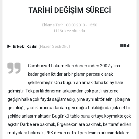
TARİHİ DEĞİŞİM SÜRECİ
Ekleme Tarihi: 08.03.2013 - 15:50
1116+ kez okundu.
Erkek
|
Kadın
(Haberi Sesli Oku)
Cumhuriyet hükümetleri döneminden 2002 yılına
kadar gelen iktidarlar bir planın parçası olarak
şekillenmiştir. Onu bugün anlamak daha kolay hale
gelmiştir. Tek partili dönemin arkasından çok partili sisteme
geçişin halka çok fayda sağlamadığı, yine aynı aktörlerin iş başına
getirildiği, yaptıkları icraatlardan geri doğru bakıldığında çok net bir
şekilde anlaşılmaktadır. Bugünkü tablo bunu ortaya koymakta çok
açıktır. Darbelere bakmak, Ergenekonlara bakmak, bertaraf edilen
mafyalara bakmak, PKK denen nefret perdesinin arkasındakilere