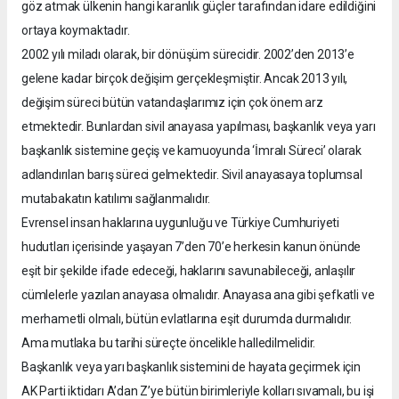
göz atmak ülkenin hangi karanlık güçler tarafından idare edildiğini
ortaya koymaktadır.
2002 yılı miladı olarak, bir dönüşüm sürecidir. 2002’den 2013’e
gelene kadar birçok değişim gerçekleşmiştir. Ancak 2013 yılı,
değişim süreci bütün vatandaşlarımız için çok önem arz
etmektedir. Bunlardan sivil anayasa yapılması, başkanlık veya yarı
başkanlık sistemine geçiş ve kamuoyunda ‘İmralı Süreci’ olarak
adlandırılan barış süreci gelmektedir. Sivil anayasaya toplumsal
mutabakatın katılımı sağlanmalıdır.
Evrensel insan haklarına uygunluğu ve Türkiye Cumhuriyeti
hudutları içerisinde yaşayan 7’den 70’e herkesin kanun önünde
eşit bir şekilde ifade edeceği, haklarını savunabileceği, anlaşılır
cümlelerle yazılan anayasa olmalıdır. Anayasa ana gibi şefkatli ve
merhametli olmalı, bütün evlatlarına eşit durumda durmalıdır.
Ama mutlaka bu tarihi süreçte öncelikle halledilmelidir.
Başkanlık veya yarı başkanlık sistemini de hayata geçirmek için
AK Parti iktidarı A’dan Z’ye bütün birimleriyle kolları sıvamalı, bu işi