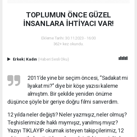
TOPLUMUN ÖNCE GÜZEL
İNSANLARA İHTİYACI VAR!
Ekleme Tarihi: 30.11.2023 - 16:00
362+ kez okundu.
Erkek
|
Kadın
(Haberi Sesli Oku)
2011’de yine bir seçim öncesi, “Sadakat mi
liyakat mi?” diye bir köşe yazısı kaleme
almıştım. Bir şekilde yeniden önüme
düşünce şöyle bir geriye doğru filmi sarıverdim.
12 yılda neler değişti? Neler yazmışız, neler olmuş?
Teşhislerimizde haklı mıymışız, yanılmış mıyız?
Yazıyı TIKLAYIP okumak isteyen takipçilerimiz, 12