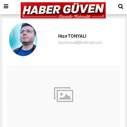
HızırTONYALI
hizirtonyali@hotmail.com