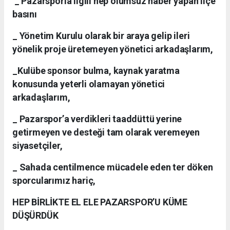
_ Pazarsporla ilgili hep olumsuz haber yapan ilçe
basını
_ Yönetim Kurulu olarak bir araya gelip ileri
yönelik proje üretemeyen yönetici arkadaşlarım,
_Kulübe sponsor bulma, kaynak yaratma
konusunda yeterli olamayan yönetici
arkadaşlarım,
_ Pazarspor’a verdikleri taaddüttü yerine
getirmeyen ve desteği tam olarak veremeyen
siyasetçiler,
_ Sahada centilmence mücadele eden ter döken
sporcularımız hariç,
HEP BİRLİKTE EL ELE PAZARSPOR’U KÜME
DÜŞÜRDÜK