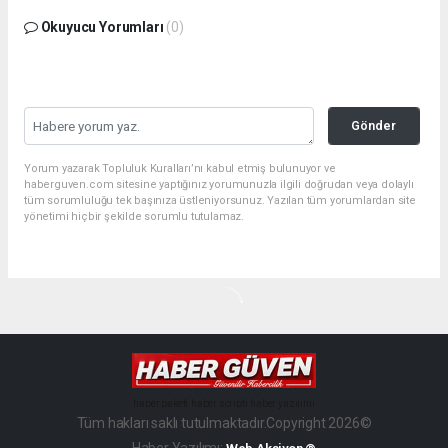
Okuyucu Yorumları
(0)
Gönder
Yorum yazarak Topluluk Kuralları’nı kabul etmiş bulunuyor ve
haberguven.com sitesine yaptığınız yorumunuzla ilgili doğrudan veya dolaylı
tüm sorumluluğu tek başınıza üstleniyorsunuz. Yazılan tüm yorumlardan site
yönetimi hiçbir şekilde sorumlu tutulamaz.
haber paketi
haber scripti
haber yazılımı
Tüm hakları saklı tutulmaktadır.Copyright 2026©