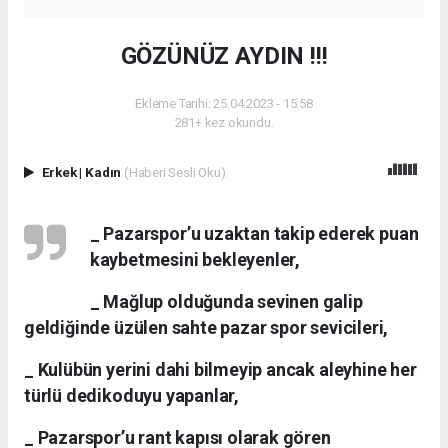
GÖZÜNÜZ AYDIN !!!
Ekleme Tarihi: 25.04.2023 - 15:58
281+ kez okundu.
Erkek
|
Kadın
(Haberi Sesli Oku)
_ Pazarspor’u uzaktan takip ederek puan
kaybetmesini bekleyenler,
_ Mağlup olduğunda sevinen galip
geldiğinde üzülen sahte pazar spor sevicileri,
_ Kulübün yerini dahi bilmeyip ancak aleyhine her
türlü dedikoduyu yapanlar,
_ Pazarspor’u rant kapısı olarak gören