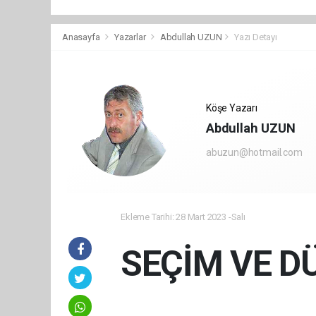
Anasayfa
Yazarlar
Abdullah UZUN
Yazı Detayı
Köşe Yazarı
Abdullah UZUN
abuzun@hotmail.com
Ekleme Tarihi: 28 Mart 2023 -Salı
SEÇİM VE D