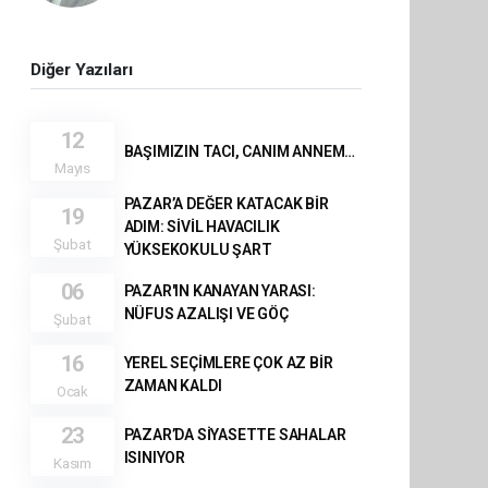
Diğer Yazıları
12
BAŞIMIZIN TACI, CANIM ANNEM…
Mayıs
PAZAR’A DEĞER KATACAK BİR
19
ADIM: SİVİL HAVACILIK
Şubat
YÜKSEKOKULU ŞART
06
PAZAR'IN KANAYAN YARASI:
NÜFUS AZALIŞI VE GÖÇ
Şubat
16
YEREL SEÇİMLERE ÇOK AZ BİR
ZAMAN KALDI
Ocak
23
PAZAR’DA SİYASETTE SAHALAR
ISINIYOR
Kasım