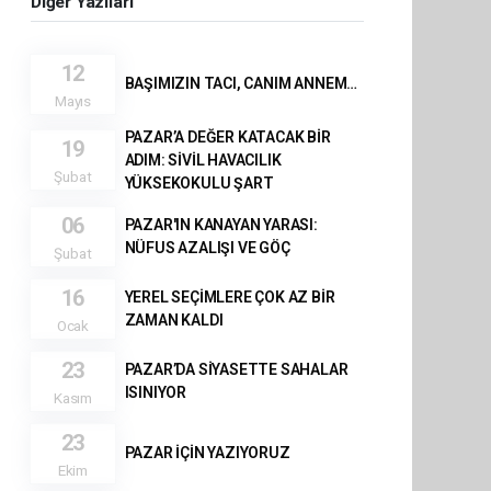
Diğer Yazıları
12
BAŞIMIZIN TACI, CANIM ANNEM…
Mayıs
PAZAR’A DEĞER KATACAK BİR
19
ADIM: SİVİL HAVACILIK
Şubat
YÜKSEKOKULU ŞART
06
PAZAR'IN KANAYAN YARASI:
NÜFUS AZALIŞI VE GÖÇ
Şubat
16
YEREL SEÇİMLERE ÇOK AZ BİR
ZAMAN KALDI
Ocak
23
PAZAR’DA SİYASETTE SAHALAR
ISINIYOR
Kasım
23
PAZAR İÇİN YAZIYORUZ
Ekim