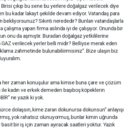
irisi çıkıp bu sene bu yerlere doğalgaz verilecek diye
en bu kadar lakayt şekilde devam ediyor. Vatandaş para
 bekliyorsunuz? Sıkıntı nerededir? Bunları vatandaşlarla
çalışma yapan firma aslında iyi de çalışıyor. Onunda bir
orun onu da aşmıştır. Buradan doğalgaz yetkililerine
GAZ verilecek yerler belli midir? Belliyse merak eden
ıklama zahmetinde bulunabiliirmisiniz”. Bize ulaşın biz
duyuralım.
a her zaman konuşulur ama kimse buna çare ve çözüm
ı ile kadın ve erkek demeden başıboş köpeklerin
İR” ne yazık ki yok.
gürce dolaşsın, kime zararı dokunursa dokunsun” anlayışı
rmış, yok rahatsız olunuyormuş, bunlar kimin uğrunda
r basit bir iş için zaman ayıracak saatleri yoktur. Yazık