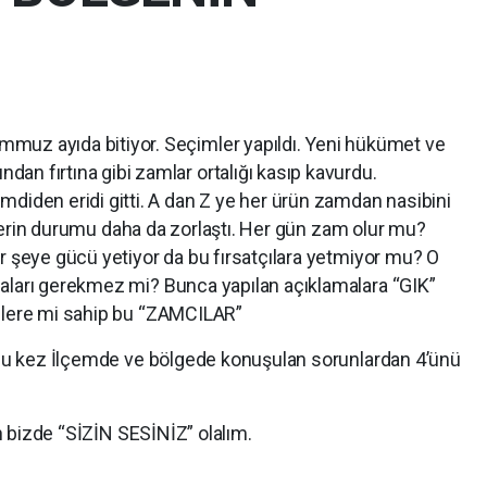
mmuz ayıda bitiyor. Seçimler yapıldı. Yeni hükümet ve
dan fırtına gibi zamlar ortalığı kasıp kavurdu.
imdiden eridi gitti. A dan Z ye her ürün zamdan nasibini
klilerin durumu daha da zorlaştı. Her gün zam olur mu?
r şeye gücü yetiyor da bu fırsatçılara yetmiyor mu? O
aları gerekmez mi? Bunca yapılan açıklamalara “GIK”
kilere mi sahip bu “ZAMCILAR”
a bu kez İlçemde ve bölgede konuşulan sorunlardan 4’ünü
ın bizde “SİZİN SESİNİZ” olalım.