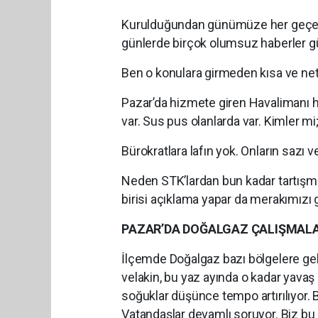
Kurulduğundan günümüze her geçen 
günlerde birçok olumsuz haberler g
Ben o konulara girmeden kısa ve ne
Pazar’da hizmete giren Havalimanı h
var. Sus pus olanlarda var. Kimler mi;
Bürokratlara lafın yok. Onların sazı 
Neden STK’lardan bun kadar tartışm
birisi açıklama yapar da merakımızı g
PAZAR’DA DOĞALGAZ ÇALIŞMALA
İlçemde Doğalgaz bazı bölgelere gel
velakin, bu yaz ayında o kadar yavaş 
soğuklar düşünce tempo artırılıyor. 
Vatandaşlar devamlı soruyor. Biz bu 