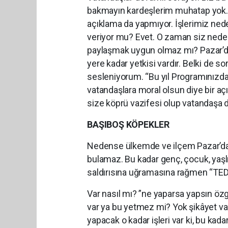
bakmayın kardeşlerim muhatap yok. B
açıklama da yapmıyor. İşlerimiz ned
veriyor mu? Evet. O zaman siz neden
paylaşmak uygun olmaz mı? Pazar’da 
yere kadar yetkisi vardır. Belki de s
sesleniyorum. “Bu yıl Programınızda 
vatandaşlara moral olsun diye bir aç
size köprü vazifesi olup vatandaşa 
BAŞIBOŞ KÖPEKLER
Nedense ülkemde ve ilçem Pazar’d
bulamaz. Bu kadar genç, çocuk, yaşl
saldırısına uğramasına rağmen “TEDB
Var nasıl mı? ”ne yaparsa yapsın öz
var ya bu yetmez mi? Yok şikâyet va
yapacak o kadar işleri var ki, bu kada