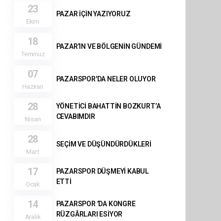
23
PAZAR İÇİN YAZIYORUZ
Ekim
18
PAZAR’IN VE BÖLGENİN GÜNDEMİ
Temmuz
07
PAZARSPOR'DA NELER OLUYOR
Haziran
28
YÖNETİCİ BAHATTİN BOZKURT’A
CEVABIMDIR
Nisan
28
SEÇİM VE DÜŞÜNDÜRDÜKLERİ
Mart
17
PAZARSPOR DÜŞMEYİ KABUL
ETTİ
Ocak
14
PAZARSPOR ’DA KONGRE
RÜZGÂRLARI ESİYOR
Aralık