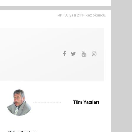
Bu yazı 211+ kez okundu.
Tüm Yazıları