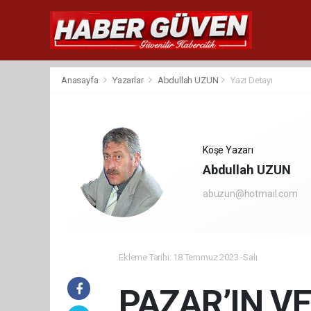
Anasayfa
Yazarlar
Abdullah UZUN
Yazı Detayı
Köşe Yazarı
Abdullah UZUN
abuzun@hotmail.com
Ekleme Tarihi: 18 Temmuz 2023 -Salı
PAZAR’IN V