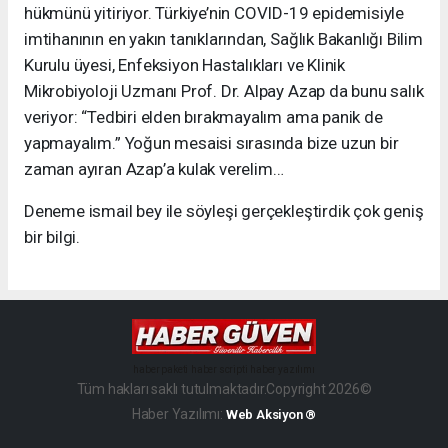
hükmünü yitiriyor. Türkiye’nin COVID-19 epidemisiyle
imtihanının en yakın tanıklarından, Sağlık Bakanlığı Bilim
Kurulu üyesi, Enfeksiyon Hastalıkları ve Klinik
Mikrobiyoloji Uzmanı Prof. Dr. Alpay Azap da bunu salık
veriyor: “Tedbiri elden bırakmayalım ama panik de
yapmayalım.” Yoğun mesaisi sırasında bize uzun bir
zaman ayıran Azap’a kulak verelim…
Deneme ismail bey ile söyleşi gerçekleştirdik çok geniş
bir bilgi.
haber paketi
haber scripti
haber yazılımı
Tüm hakları saklı tutulmaktadır.Copyright 2026©
Haber Yazılımı:
Web Aksiyon ®