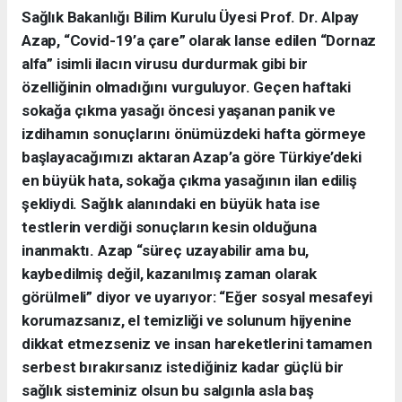
Sağlık Bakanlığı Bilim Kurulu Üyesi Prof. Dr. Alpay
Azap, “Covid-19’a çare” olarak lanse edilen “Dornaz
alfa” isimli ilacın virusu durdurmak gibi bir
özelliğinin olmadığını vurguluyor. Geçen haftaki
sokağa çıkma yasağı öncesi yaşanan panik ve
izdihamın sonuçlarını önümüzdeki hafta görmeye
başlayacağımızı aktaran Azap’a göre Türkiye’deki
en büyük hata, sokağa çıkma yasağının ilan ediliş
şekliydi. Sağlık alanındaki en büyük hata ise
testlerin verdiği sonuçların kesin olduğuna
inanmaktı. Azap “süreç uzayabilir ama bu,
kaybedilmiş değil, kazanılmış zaman olarak
görülmeli” diyor ve uyarıyor: “Eğer sosyal mesafeyi
korumazsanız, el temizliği ve solunum hijyenine
dikkat etmezseniz ve insan hareketlerini tamamen
serbest bırakırsanız istediğiniz kadar güçlü bir
sağlık sisteminiz olsun bu salgınla asla baş