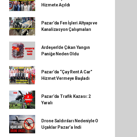
Hizmete Açıldı
Pazar’da Fen İşleri Altyapı ve
Kanalizasyon Çalışmaları
Ardeşen'de Çıkan Yangın
Paniğe Neden Oldu
Pazar’da “Çay Rent A Car”
Hizmet Vermeye Başladı
Pazar’da Trafik Kazası: 2
Yaralı
Drone Saldırıları Nedeniyle O
Uçaklar Pazar’a İndi