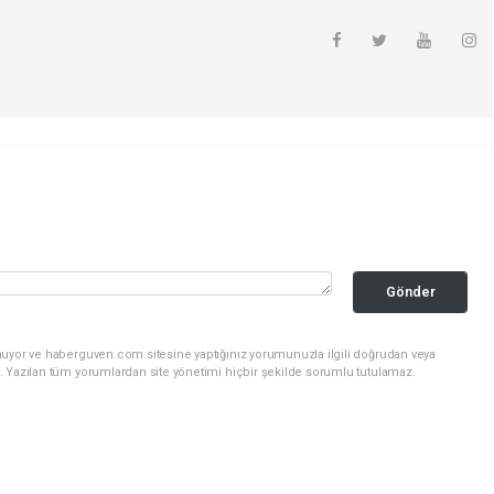
Gönder
nuyor ve haberguven.com sitesine yaptığınız yorumunuzla ilgili doğrudan veya
. Yazılan tüm yorumlardan site yönetimi hiçbir şekilde sorumlu tutulamaz.