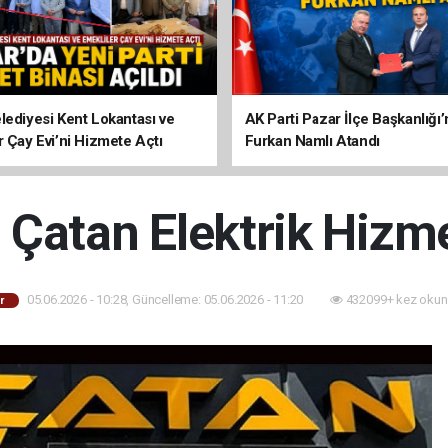
lediyesi Kent Lokantası ve
AK Parti Pazar İlçe Başkanlığı’
r Çay Evi’ni Hizmete Açtı
Furkan Namlı Atandı
 Çatan Elektrik Hizme
05.06.2026 - 10:28, Güncelleme: 05.06.2026 - 11:20
432099+ kez okun
r