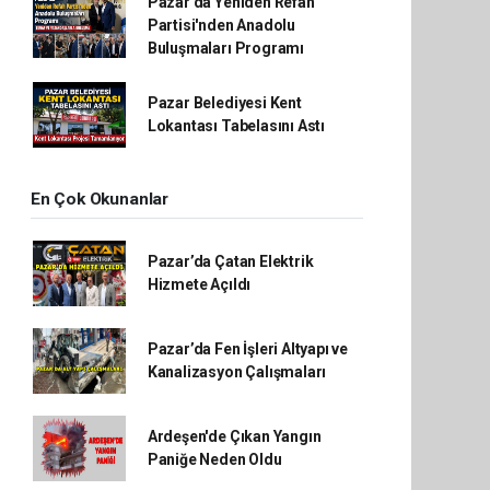
Pazar'da Yeniden Refah
Partisi'nden Anadolu
Buluşmaları Programı
Pazar Belediyesi Kent
Lokantası Tabelasını Astı
En Çok Okunanlar
Pazar’da Çatan Elektrik
Hizmete Açıldı
Pazar’da Fen İşleri Altyapı ve
Kanalizasyon Çalışmaları
Ardeşen'de Çıkan Yangın
Paniğe Neden Oldu