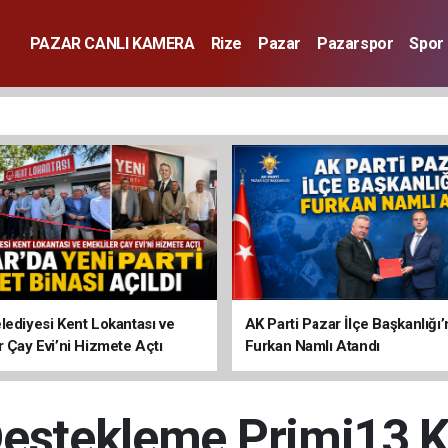
PAZAR CANLI KAMERA
Rize
Pazar
Pazarspor
Spor
lediyesi Kent Lokantası ve
AK Parti Pazar İlçe Başkanlığı’
r Çay Evi’ni Hizmete Açtı
Furkan Namlı Atandı
Destekleme Primi13 K