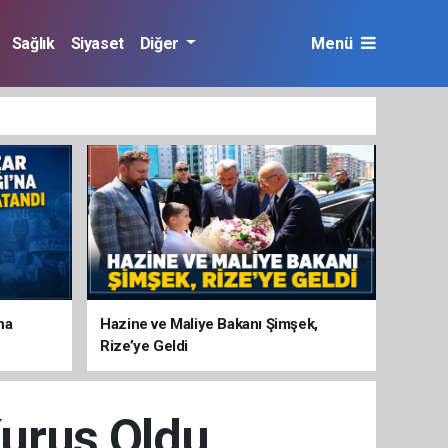
Sağlık
Siyaset
Diğer
Menü
na
Hazine ve Maliye Bakanı Şimşek,
Rize’ye Geldi
uruş Oldu