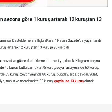
n sezona göre 1 kuruş artarak 12 kuruştan 13
arımsal Desteklemelere İlişkin Karar"ı Resmi Gazete'de yayımlandı.
ruş artarak 12 kuruştan 13 kuruşa yükseltildi.
lira mazot ve gübre destekleme ödemesi yapılacak. Kilogram başına
nde 40 kuruş, kütlü pamukta 75 kuruş, soya fasulyesinde 60 kuruş,
rde 55 kuruş, zeytinyağında 80 kuruş, buğday, arpa, çavdar, yulaf,
asulye, nohut ve mercimekte 30 kuruş,
çayda ise 13 kuruş
olarak