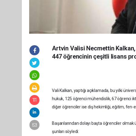
Artvin Valisi Necmettin Kalkan,
447 öğrencinin çeşitli lisans pr
Vali Kalkan, yaptığı açıklamada, bu yılki ünive
hukuk, 125 öğrenci mühendislik, 67 öğrenci ikti
diğer öğrenciler ise diş hekimliği, eğitim, fen-
Başarılarından dolayı başta öğrenciler olmak üz
şunları söyledi: