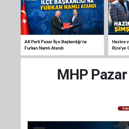
AK Parti Pazar İlçe Başkanlığı’na
Hazine v
Furkan Namlı Atandı
Rize’ye 
MHP Pazar İ
Siya