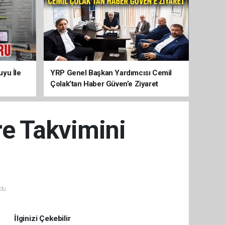
yu İle
YRP Genel Başkan Yardımcısı Cemil
Çolak’tan Haber Güven’e Ziyaret
re Takvimini
du.
İlginizi Çekebilir