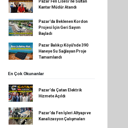
Pazar Fen Lisesi’ne Sultan
Kantar Müdür Atandı
Pazar’da Beklenen Kordon
Projesi İçin Geri Sayım
Başladı
Pazar Balıkçı Köyü'nde 390
Haneye Su Sağlayan Proje
Tamamlandı
En Çok Okunanlar
Pazar’da Çatan Elektrik
Hizmete Açıldı
Pazar’da Fen İşleri Altyapı ve
Kanalizasyon Çalışmaları