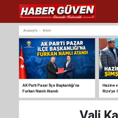
Anasayfa
Artvin
AK Parti Pazar İlçe Başkanlığı’na
Hazine v
Furkan Namlı Atandı
Rize’ye 
Vali K