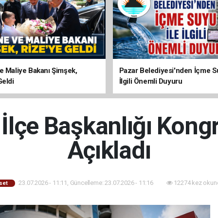
e Maliye Bakanı Şimşek,
Pazar Belediyesi'nden İçme Su
Geldi
İlgili Önemli Duyuru
lçe Başkanlığı Kong
Açıkladı
23.07.2026 - 11:11, Güncelleme: 23.07.2026 - 11:16
12274 kez okun
set