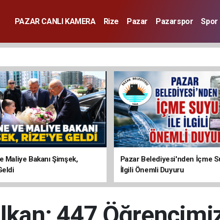
PAZAR CANLI KAMERA
Rize
Pazar
Pazarspor
Spor
e Maliye Bakanı Şimşek,
Pazar Belediyesi'nden İçme Su
Geldi
İlgili Önemli Duyuru
alkan: 447 Öğrencimiz