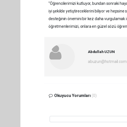
"Öğrencilerimizi kutluyor, bundan sonraki hayat
iyi şekilde yetiştireceklerini biliyor ve hepsine 
desteğinin önemini bir kez daha vurgulamak is
öğretmenlerimizi, onlara en güzel sözü öğrencil
Abdullah UZUN
abuzun@hotmail.com
Okuyucu Yorumları
(0)