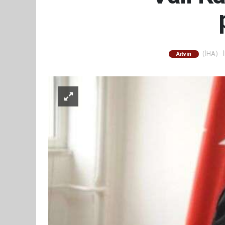
(İHA) - 
Artvin