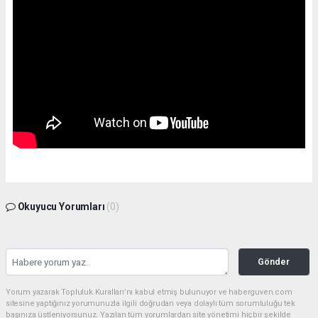
Okuyucu Yorumları
(0)
Gönder
Yorum yazarak Topluluk Kuralları’nı kabul etmiş bulunuyor ve haberguven.com
sitesine yaptığınız yorumunuzla ilgili doğrudan veya dolaylı tüm sorumluluğu tek
başınıza üstleniyorsunuz. Yazılan tüm yorumlardan site yönetimi hiçbir şekilde