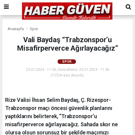
Anasayfa
Spor
Vali Baydaş “Trabzonspor’u
Misafirperverce Ağırlayacağız”
SPOR
25.01.2024 - 11:56, Güncelleme: 25.01.2024 - 11:56
21724+ kez okundu.
Rize Valisi İhsan Selim Baydaş, Ç. Rizespor-
Trabzonspor maçı öncesi güvenlik planlarını
yaptıklarını belirterek, “Trabzonspor’u
misafirperverce ağırlayacağız. Sahada skor ne
olursa olsun sorunsuz bir şekilde maçımızı