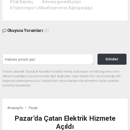
#Vali Baydaş
#öncesi güvenlik planı
#Trabzonspor'u Misafirperverce Ağırlayacağız
Okuyucu Yorumları
(0)
Gönder
Yorum yazarak Topluluk Kuralları’nı kabul etmiş bulunuyor ve haberguven.com
sitesine yaptığınız yorumunuzla ilgili doğrudan veya dolaylı tüm sorumluluğu tek
başınıza üstleniyorsunuz. Yazılan tüm yorumlardan site yönetimi hiçbir şekilde
sorumlu tutulamaz.
Anasayfa
Pazar
Pazar’da Çatan Elektrik Hizmete
Açıldı