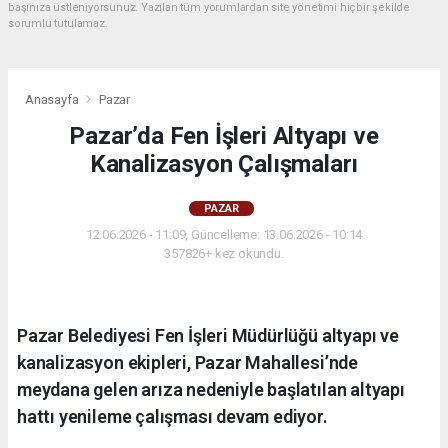
başınıza üstleniyorsunuz. Yazılan tüm yorumlardan site yönetimi hiçbir şekilde
sorumlu tutulamaz.
Anasayfa
Pazar
Pazar’da Fen İşleri Altyapı ve
Kanalizasyon Çalışmaları
PAZAR
12.06.2026 - 11:09, Güncelleme: 13.06.2026 - 10:14
357826+ kez okundu.
Pazar Belediyesi Fen İşleri Müdürlüğü altyapı ve
kanalizasyon ekipleri, Pazar Mahallesi’nde
meydana gelen arıza nedeniyle başlatılan altyapı
hattı yenileme çalışması devam ediyor.