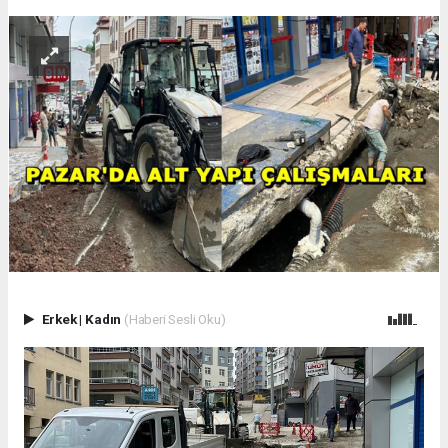
Erkek
|
Kadın
(Haberi Sesli Oku)