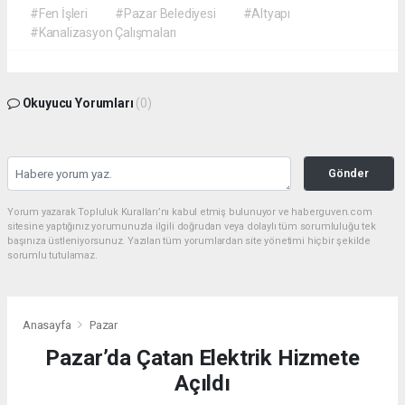
#Fen İşleri
#Pazar Belediyesi
#Altyapı
#Kanalizasyon Çalışmaları
Okuyucu Yorumları
(0)
Gönder
Yorum yazarak Topluluk Kuralları’nı kabul etmiş bulunuyor ve haberguven.com
sitesine yaptığınız yorumunuzla ilgili doğrudan veya dolaylı tüm sorumluluğu tek
başınıza üstleniyorsunuz. Yazılan tüm yorumlardan site yönetimi hiçbir şekilde
sorumlu tutulamaz.
Anasayfa
Pazar
Pazar’da Çatan Elektrik Hizmete
Açıldı