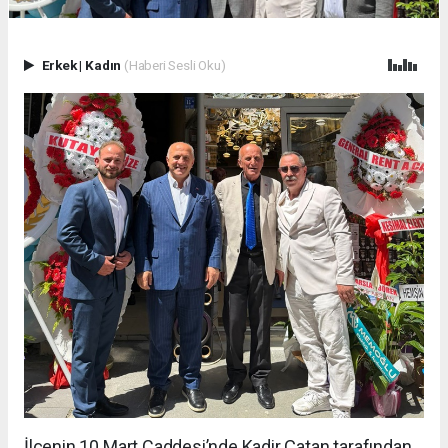
Erkek
|
Kadın
(Haberi Sesli Oku)
İlçenin 10 Mart Caddesi’nde Kadir Çatan tarafından