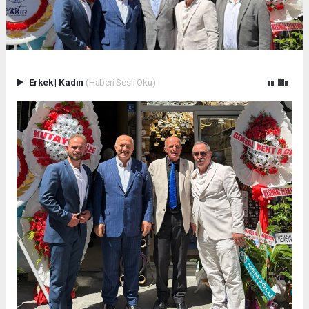
Erkek
|
Kadın
(Haberi Sesli Oku)