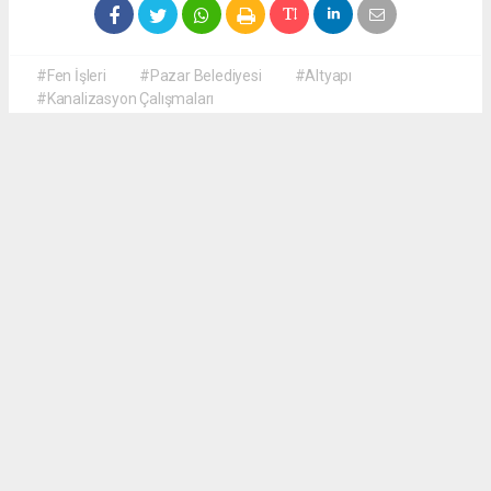
#Fen İşleri
#Pazar Belediyesi
#Altyapı
#Kanalizasyon Çalışmaları
Okuyucu Yorumları
(0)
Gönder
Yorum yazarak Topluluk Kuralları’nı kabul etmiş bulunuyor ve haberguven.com
sitesine yaptığınız yorumunuzla ilgili doğrudan veya dolaylı tüm sorumluluğu tek
başınıza üstleniyorsunuz. Yazılan tüm yorumlardan site yönetimi hiçbir şekilde
sorumlu tutulamaz.