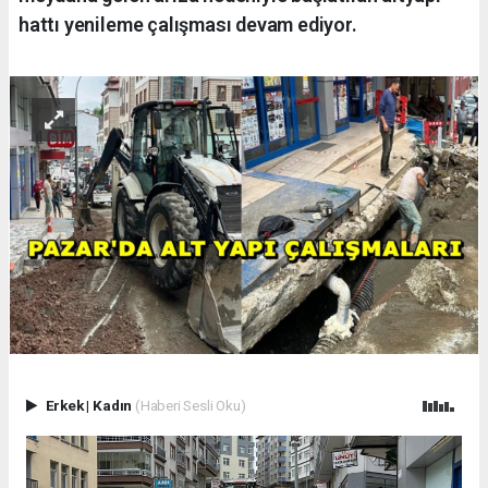
hattı yenileme çalışması devam ediyor.
Erkek
|
Kadın
(Haberi Sesli Oku)