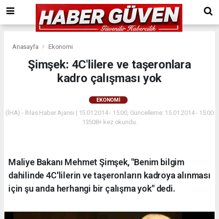
Anasayfa
Ekonomi
Şimşek: 4C'lilere ve taşeronlara
kadro çalışması yok
EKONOMI
(İHA) - İhlas Haber Ajansı | 15.01.2014 - 15:00, Güncelleme: 15.01.2014 - 15:00
13508+ kez okundu.
Maliye Bakanı Mehmet Şimşek, "Benim bilgim
dahilinde 4C'lilerin ve taşeronların kadroya alınması
için şu anda herhangi bir çalışma yok" dedi.