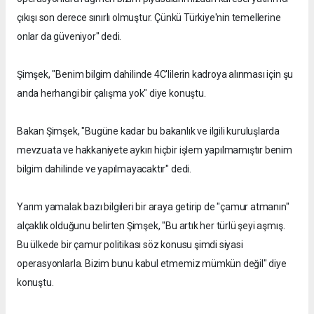
çıkışı son derece sınırlı olmuştur. Çünkü Türkiye'nin temellerine
onlar da güveniyor" dedi.
Şimşek, "Benim bilgim dahilinde 4C'lilerin kadroya alınması için şu
anda herhangi bir çalışma yok" diye konuştu.
Bakan Şimşek, "Bugüne kadar bu bakanlık ve ilgili kuruluşlarda
mevzuata ve hakkaniyete aykırı hiçbir işlem yapılmamıştır benim
bilgim dahilinde ve yapılmayacaktır" dedi.
Yarım yamalak bazı bilgileri bir araya getirip de "çamur atmanın"
alçaklık olduğunu belirten Şimşek, "Bu artık her türlü şeyi aşmış.
Bu ülkede bir çamur politikası söz konusu şimdi siyasi
operasyonlarla. Bizim bunu kabul etmemiz mümkün değil" diye
konuştu.