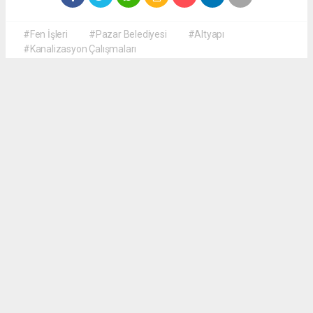
#Fen İşleri
#Pazar Belediyesi
#Altyapı
#Kanalizasyon Çalışmaları
Okuyucu Yorumları
(0)
Gönder
Yorum yazarak Topluluk Kuralları’nı kabul etmiş bulunuyor ve haberguven.com
sitesine yaptığınız yorumunuzla ilgili doğrudan veya dolaylı tüm sorumluluğu tek
başınıza üstleniyorsunuz. Yazılan tüm yorumlardan site yönetimi hiçbir şekilde
sorumlu tutulamaz.
haber paketi
haber scripti
haber yazılımı