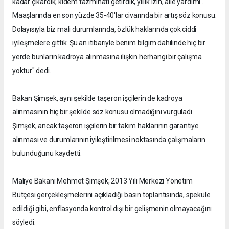
kadar çıkardık, kıdem tazminatı getirdik, yıllık izin, aile yardımı...
Maaşlarında en son yüzde 35-40'lar civarında bir artış söz konusu.
Dolayısıyla biz mali durumlarında, özlük haklarında çok ciddi
iyileşmelere gittik. Şu an itibariyle benim bilgim dahilinde hiç bir
yerde bunların kadroya alınmasına ilişkin herhangi bir çalışma
yoktur" dedi.
Bakan Şimşek, aynı şekilde taşeron işçilerin de kadroya
alınmasının hiç bir şekilde söz konusu olmadığını vurguladı.
Şimşek, ancak taşeron işçilerin bir takım haklarının garantiye
alınması ve durumlarının iyileştirilmesi noktasında çalışmaların
bulunduğunu kaydetti.
Maliye Bakanı Mehmet Şimşek, 2013 Yılı Merkezi Yönetim
Bütçesi gerçekleşmelerini açıkladığı basın toplantısında, speküle
edildiği gibi, enflasyonda kontrol dışı bir gelişmenin olmayacağını
söyledi.