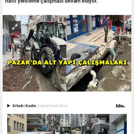
hattı yenileme çalışması devam ediyor.
Erkek
|
Kadın
(Haberi Sesli Oku)