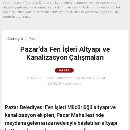
Yorum yazarak Topluluk Kuralları’nı kabul etmiş bulunuyor ve haberguven.com
sitesine yaptığınız yorumunuzla ilgili doğrudan veya dolaylı tüm sorumluluğu tek
başınıza üstleniyorsunuz. Yazılan tüm yorumlardan site yönetimi hiçbir şekilde
sorumlu tutulamaz.
Anasayfa
Pazar
Pazar’da Fen İşleri Altyapı ve
Kanalizasyon Çalışmaları
PAZAR
12.06.2026 - 11:09, Güncelleme: 13.06.2026 - 10:14
357825+ kez okundu.
Pazar Belediyesi Fen İşleri Müdürlüğü altyapı ve
kanalizasyon ekipleri, Pazar Mahallesi’nde
meydana gelen arıza nedeniyle başlatılan altyapı