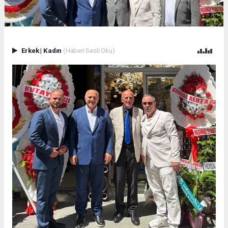
Erkek
|
Kadın
(Haberi Sesli Oku)