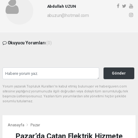
Abdullah UZUN
abuzun@hotmail.com
Okuyucu Yorumları
(0)
Gönder
Yorum yazarak Topluluk Kuralları’nı kabul etmiş bulunuyor ve haberguven.com
sitesine yaptığınız yorumunuzla ilgili doğrudan veya dolaylı tüm sorumluluğu tek
başınıza üstleniyorsunuz. Yazılan tüm yorumlardan site yönetimi hiçbir şekilde
sorumlu tutulamaz.
Anasayfa
Pazar
Pazar’da Çatan Elektrik Hizmete