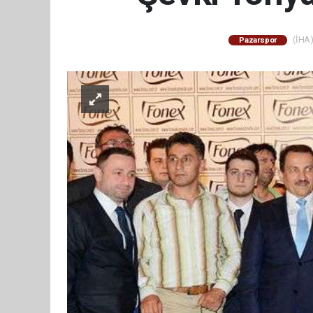
(İHA)
Pazarspor