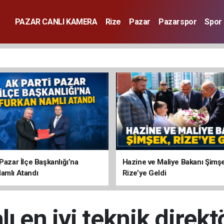
PAZAR CANLI KAMERA
Rize
Pazar
Pazarspor
Spor
Pazar İlçe Başkanlığı’na
Hazine ve Maliye Bakanı Şimş
amlı Atandı
Rize’ye Geldi
ı en iyi teknik direkt