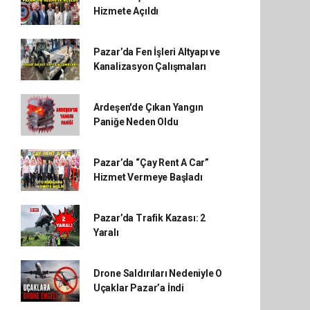
Hizmete Açıldı
Pazar’da Fen İşleri Altyapı ve
Kanalizasyon Çalışmaları
Ardeşen'de Çıkan Yangın
Paniğe Neden Oldu
Pazar’da “Çay Rent A Car”
Hizmet Vermeye Başladı
Pazar’da Trafik Kazası: 2
Yaralı
Drone Saldırıları Nedeniyle O
Uçaklar Pazar’a İndi