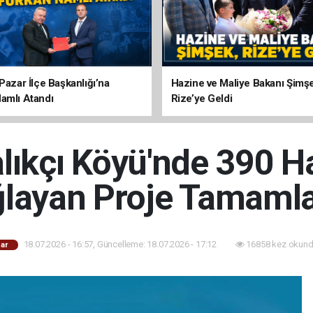
Pazar İlçe Başkanlığı’na
Hazine ve Maliye Bakanı Şimş
amlı Atandı
Rize’ye Geldi
lıkçı Köyü'nde 390 
layan Proje Tamaml
18.07.2026 - 16:57, Güncelleme: 18.07.2026 - 17:12
16858 kez okund
ar