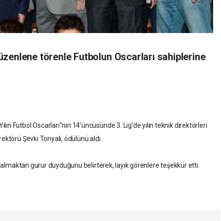
zenlene törenle Futbolun Oscarları sahiplerine
ın Futbol Oscarları”nın 14’üncüsünde 3. Lig’de yılın teknik direktörleri
rektörü Şevki Tonyalı, ödülünü aldı.
nü almaktan gurur duyduğunu belirterek, layık görenlere teşekkür etti.