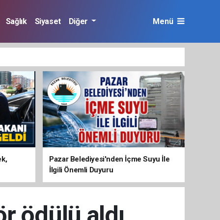
Sağlık
Siyaset
Diğer
Menü
ek,
Pazar Belediyesi'nden İçme Suyu İle
İlgili Önemli Duyuru
ör ödülü aldı