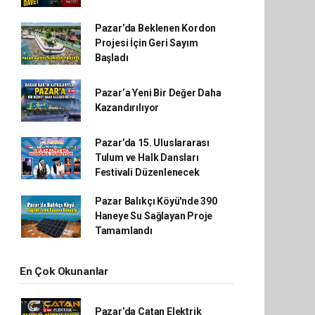
Pazar’da Beklenen Kordon
Projesi İçin Geri Sayım
Başladı
Pazar’a Yeni Bir Değer Daha
Kazandırılıyor
Pazar’da 15. Uluslararası
Tulum ve Halk Dansları
Festivali Düzenlenecek
Pazar Balıkçı Köyü'nde 390
Haneye Su Sağlayan Proje
Tamamlandı
En Çok Okunanlar
Pazar’da Çatan Elektrik