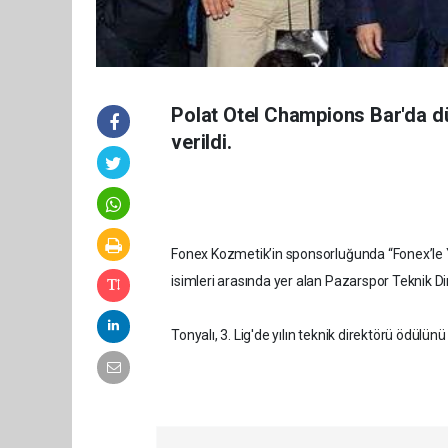
Polat Otel Champions Bar'da dü
verildi.
Fonex Kozmetik’in sponsorluğunda “Fonex’le Yıl
isimleri arasında yer alan Pazarspor Teknik Di
Tonyalı, 3. Lig'de yılın teknik direktörü ödülü