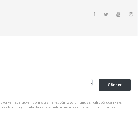
Gönder
nuyor ve haberguven.com sitesine yaptığınız yorumunuzla ilgili doğrudan veya
. Yazılan tüm yorumlardan site yönetimi hiçbir şekilde sorumlu tutulamaz.