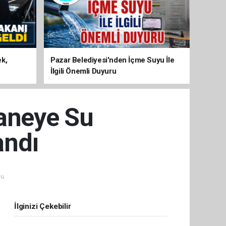
ek,
Pazar Belediyesi'nden İçme Suyu İle
İlgili Önemli Duyuru
Haneye Su
andı
u.
İlginizi Çekebilir