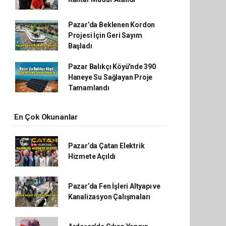
Pazar’da Beklenen Kordon
Projesi İçin Geri Sayım
Başladı
Pazar Balıkçı Köyü'nde 390
Haneye Su Sağlayan Proje
Tamamlandı
En Çok Okunanlar
Pazar’da Çatan Elektrik
Hizmete Açıldı
Pazar’da Fen İşleri Altyapı ve
Kanalizasyon Çalışmaları