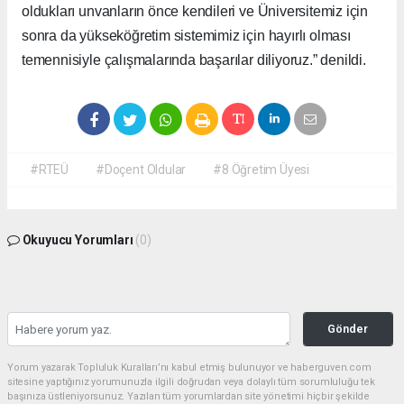
oldukları unvanların önce kendileri ve Üniversitemiz için
sonra da yükseköğretim sistemimiz için hayırlı olması
temennisiyle çalışmalarında başarılar diliyoruz.” denildi.
#RTEÜ
#Doçent Oldular
#8 Öğretim Üyesi
Okuyucu Yorumları
(0)
Gönder
Yorum yazarak Topluluk Kuralları’nı kabul etmiş bulunuyor ve haberguven.com
sitesine yaptığınız yorumunuzla ilgili doğrudan veya dolaylı tüm sorumluluğu tek
başınıza üstleniyorsunuz. Yazılan tüm yorumlardan site yönetimi hiçbir şekilde