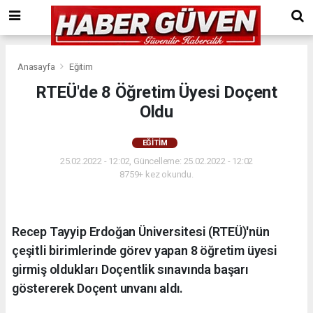
Anasayfa
Eğitim
RTEÜ'de 8 Öğretim Üyesi Doçent
Oldu
EĞITIM
25.02.2022 - 12:02, Güncelleme: 25.02.2022 - 12:02
8759+ kez okundu.
Recep Tayyip Erdoğan Üniversitesi (RTEÜ)'nün
çeşitli birimlerinde görev yapan 8 öğretim üyesi
girmiş oldukları Doçentlik sınavında başarı
göstererek Doçent unvanı aldı.