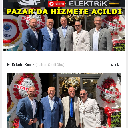
Erkek
|
Kadın
(Haberi Sesli Oku)