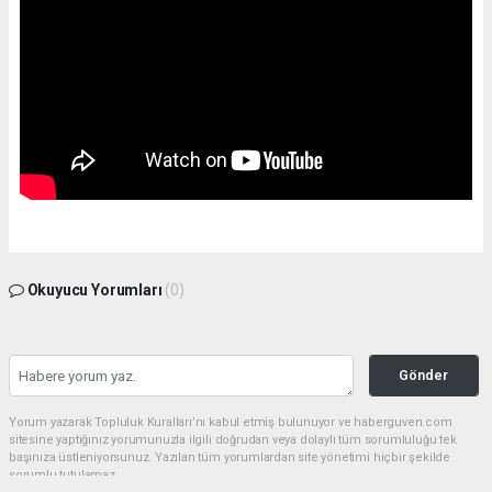
Okuyucu Yorumları
(0)
Gönder
Yorum yazarak Topluluk Kuralları’nı kabul etmiş bulunuyor ve haberguven.com
sitesine yaptığınız yorumunuzla ilgili doğrudan veya dolaylı tüm sorumluluğu tek
başınıza üstleniyorsunuz. Yazılan tüm yorumlardan site yönetimi hiçbir şekilde
sorumlu tutulamaz.