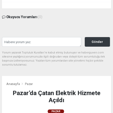
Okuyucu Yorumları
(0)
Gönder
Yorum yazarak Topluluk Kuralları’nı kabul etmiş bulunuyor ve haberguven.com
sitesine yaptığınız yorumunuzla ilgili doğrudan veya dolaylı tüm sorumluluğu tek
başınıza üstleniyorsunuz. Yazılan tüm yorumlardan site yönetimi hiçbir şekilde
sorumlu tutulamaz.
Anasayfa
Pazar
Pazar’da Çatan Elektrik Hizmete
Açıldı
PAZAR