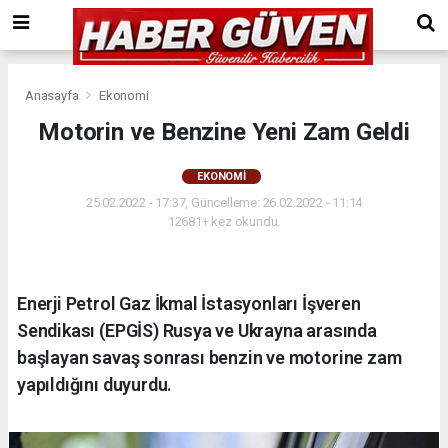
Anasayfa
Ekonomi
Motorin ve Benzine Yeni Zam Geldi
EKONOMI
25.02.2022 - 17:37, Güncelleme: 26.02.2022 - 11:14
12681+ kez okundu.
Enerji Petrol Gaz İkmal İstasyonları İşveren
Sendikası (EPGİS) Rusya ve Ukrayna arasında
başlayan savaş sonrası benzin ve motorine zam
yapıldığını duyurdu.