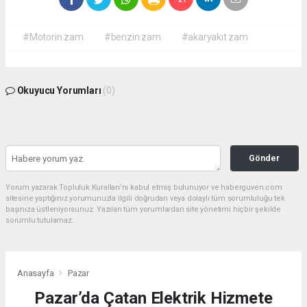
#Motorin zam
#benzin zam
#akaryakıt zam
Okuyucu Yorumları
(0)
Gönder
Yorum yazarak Topluluk Kuralları’nı kabul etmiş bulunuyor ve haberguven.com
sitesine yaptığınız yorumunuzla ilgili doğrudan veya dolaylı tüm sorumluluğu tek
başınıza üstleniyorsunuz. Yazılan tüm yorumlardan site yönetimi hiçbir şekilde
sorumlu tutulamaz.
Anasayfa
Pazar
Pazar’da Çatan Elektrik Hizmete