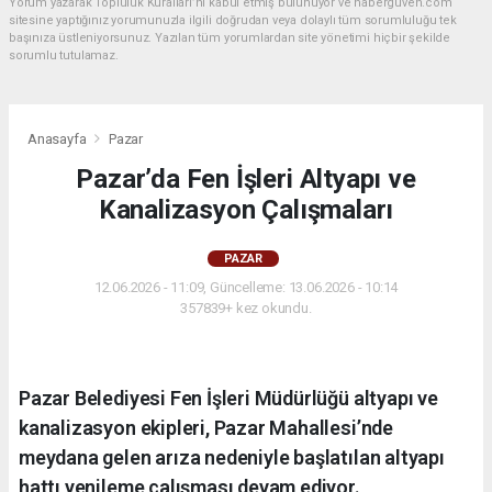
Yorum yazarak Topluluk Kuralları’nı kabul etmiş bulunuyor ve haberguven.com
sitesine yaptığınız yorumunuzla ilgili doğrudan veya dolaylı tüm sorumluluğu tek
başınıza üstleniyorsunuz. Yazılan tüm yorumlardan site yönetimi hiçbir şekilde
sorumlu tutulamaz.
Anasayfa
Pazar
Pazar’da Fen İşleri Altyapı ve
Kanalizasyon Çalışmaları
PAZAR
12.06.2026 - 11:09, Güncelleme: 13.06.2026 - 10:14
357839+ kez okundu.
Pazar Belediyesi Fen İşleri Müdürlüğü altyapı ve
kanalizasyon ekipleri, Pazar Mahallesi’nde
meydana gelen arıza nedeniyle başlatılan altyapı
hattı yenileme çalışması devam ediyor.