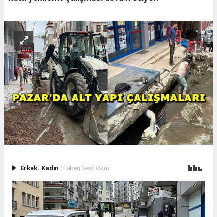
Erkek
|
Kadın
(Haberi Sesli Oku)