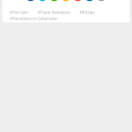
#Fen İşleri
#Pazar Belediyesi
#Altyapı
#Kanalizasyon Çalışmaları
Okuyucu Yorumları
(0)
Gönder
Yorum yazarak Topluluk Kuralları’nı kabul etmiş bulunuyor ve haberguven.com
sitesine yaptığınız yorumunuzla ilgili doğrudan veya dolaylı tüm sorumluluğu tek
başınıza üstleniyorsunuz. Yazılan tüm yorumlardan site yönetimi hiçbir şekilde
sorumlu tutulamaz.
haber paketi
haber scripti
haber yazılımı
Tüm hakları saklı tutulmaktadır.Copyright 2026©