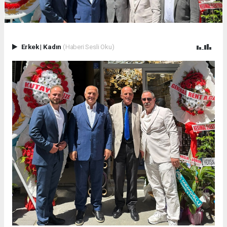
Erkek
|
Kadın
(Haberi Sesli Oku)