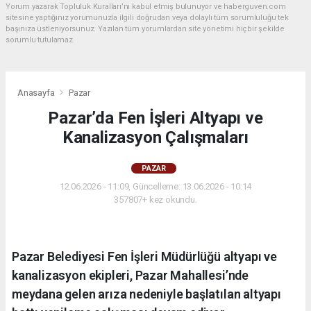
Yorum yazarak Topluluk Kuralları’nı kabul etmiş bulunuyor ve haberguven.com
sitesine yaptığınız yorumunuzla ilgili doğrudan veya dolaylı tüm sorumluluğu tek
başınıza üstleniyorsunuz. Yazılan tüm yorumlardan site yönetimi hiçbir şekilde
sorumlu tutulamaz.
Anasayfa
Pazar
Pazar’da Fen İşleri Altyapı ve
Kanalizasyon Çalışmaları
PAZAR
12.06.2026 - 11:09, Güncelleme: 13.06.2026 - 10:14
357807+ kez okundu.
Pazar Belediyesi Fen İşleri Müdürlüğü altyapı ve
kanalizasyon ekipleri, Pazar Mahallesi’nde
meydana gelen arıza nedeniyle başlatılan altyapı