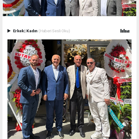
Erkek
|
Kadın
(Haberi Sesli Oku)