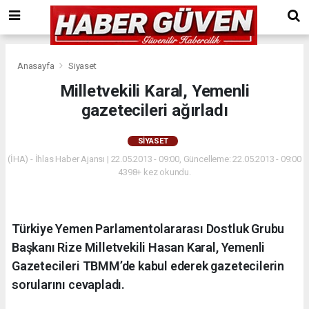
Anasayfa
Siyaset
Milletvekili Karal, Yemenli
gazetecileri ağırladı
SIYASET
(İHA) - İhlas Haber Ajansı | 22.05.2013 - 09:00, Güncelleme: 22.05.2013 - 09:00
4398+ kez okundu.
Türkiye Yemen Parlamentolararası Dostluk Grubu
Başkanı Rize Milletvekili Hasan Karal, Yemenli
Gazetecileri TBMM’de kabul ederek gazetecilerin
sorularını cevapladı.