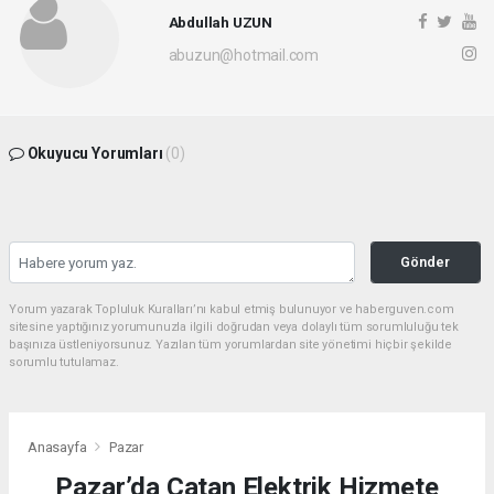
Abdullah UZUN
abuzun@hotmail.com
Okuyucu Yorumları
(0)
Gönder
Yorum yazarak Topluluk Kuralları’nı kabul etmiş bulunuyor ve haberguven.com
sitesine yaptığınız yorumunuzla ilgili doğrudan veya dolaylı tüm sorumluluğu tek
başınıza üstleniyorsunuz. Yazılan tüm yorumlardan site yönetimi hiçbir şekilde
sorumlu tutulamaz.
Anasayfa
Pazar
Pazar’da Çatan Elektrik Hizmete