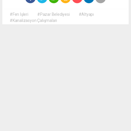
#Fen İşleri
#Pazar Belediyesi
#Altyapı
#Kanalizasyon Çalışmaları
Okuyucu Yorumları
(0)
Gönder
Yorum yazarak Topluluk Kuralları’nı kabul etmiş bulunuyor ve haberguven.com
sitesine yaptığınız yorumunuzla ilgili doğrudan veya dolaylı tüm sorumluluğu tek
başınıza üstleniyorsunuz. Yazılan tüm yorumlardan site yönetimi hiçbir şekilde
sorumlu tutulamaz.
haber paketi
haber scripti
haber yazılımı