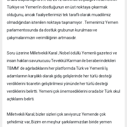
Türkiye ve Yemen’in dostluğunun en üst noktaya çıkarmak
olduğunu, ancak faaliyetlerimizi tek taraflı olarak muadilimiz
olmadığından istenilen noktaya taşınamıyor . Temenimiz Yemen
parlamentosunda da dostluk grubunun kurulması ve
çalışmalarımızın verimliliğinin artmasıdır.
Soru üzerine Milletvekili Karal ; Nobel ödüllü Yemenli gazeteci ve
insan hakları savunucusu Tevekkül Karman ile beraberindekileri
TBMM’ de ağırladıklarını her platformda Türk ve Yemenli İş
adamlarının karşılıklı olarak gidiş gelişlerinde her türlü desteği
verdiklerini ticaretin geliştirilmesi yönünde her türlü desteği
verdiklerini belirtti. Yemeni çok önemsediklerini orada bir Türk okul
açtıklarını belirti.
Milletvekili Karal; bizler sizleri çok seviyoruz Yemende çok
şehidimiz var, Bizim en meşhur şarkılarımızdan biride yemen