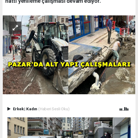
hattı yenileme çalışması devam ediyor.
Erkek
|
Kadın
(Haberi Sesli Oku)