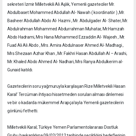
sekreteri İzmir Milletvekili Ali Aşlık, Yemenli gazeteciler Mr.
Abdulbaset Mohammed Abdullah Al- Nawah ( koordinatör ) ,Mr.
Basheer Abdullah Abdo Al- Hazmi , Mr. Abdulgader Al- Shater, Mr.
Abdulrahman Mohammed Abdurrahman Muhatar, Mr.Hamzah
Abdo Hadrami, Mrs Hana Mohammed Ezzaddin Al- Wajeeh , Mr.
Fuad Ali Ali Abdo , Mrs. Amira Abdulnaser Ahmed Al- Madhagi ,
Mrs Shezaan Azhar Khan , Mr. Fakhri Hasan Abdullah Al – Arashi,
Mr. Khaled Abdo Ahmed Al- Nadhari, Mrs Ranya Abdulkerim al-
Gunaid katıldı.
Gazetecilerin soru yağmuruyla karşılaşan Rize Milletvekili Hasan
Karal’ Tercüman ihtiyacı hissetmeden soruları alması dinlemesi
ve bir o kadarda mükemmel Arapça’sıyla Yemenli gazetecilerin
gönlünü fethetti.
Milletvekili Karal; Türkiye Yemen Parlamentolararası Dostluk
Grubu başkanlığına 09/02/2012 tarihinde seçildiğini hedeflerinin