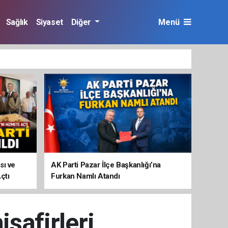
Sağlık
Siyaset
Diğer
Menü
sı ve
AK Parti Pazar İlçe Başkanlığı’na
çtı
Furkan Namlı Atandı
safirleri