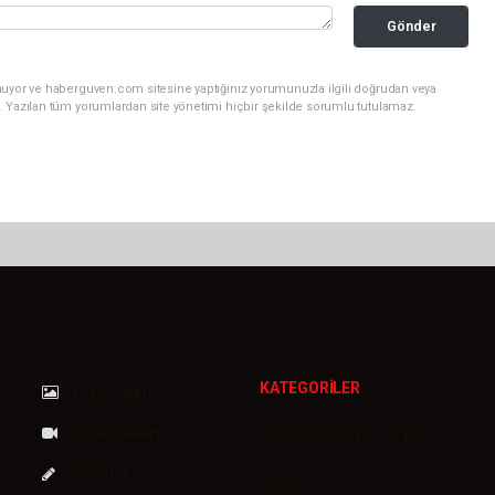
Gönder
nuyor ve haberguven.com sitesine yaptığınız yorumunuzla ilgili doğrudan veya
. Yazılan tüm yorumlardan site yönetimi hiçbir şekilde sorumlu tutulamaz.
KATEGORİLER
Foto Galeri
Video Galeri
PAZAR CANLI KAMERA
Rize
Yazarlar
Pazar