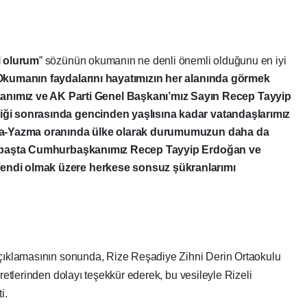
si olurum
” sözünün okumanın ne denli önemli olduğunu en iyi
kumanın faydalarını hayatımızın her alanında görmek
mız ve AK Parti Genel Başkanı’mız Sayın Recep Tayyip
liği sonrasında gencinden yaşlısına kadar vatandaşlarımız
Okuma-Yazma oranında ülke olarak durumumuzun daha da
lan başta Cumhurbaşkanımız Recep Tayyip Erdoğan ve
fendi olmak üzere herkese sonsuz şükranlarımı
açıklamasının sonunda, Rize Reşadiye Zihni Derin Ortaokulu
aretlerinden dolayı teşekkür ederek, bu vesileyle Rizeli
i.