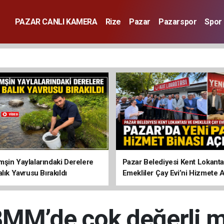
PAZAR CANLI KAMERA
Rize
Pazar
Pazarspor
Spor
şin Yaylalarındaki Derelere
Pazar Belediyesi Kent Lokanta
lık Yavrusu Bırakıldı
Emekliler Çay Evi’ni Hizmete A
BMM’de çok değerli mi