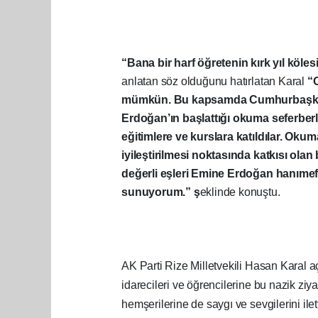
“Bana bir harf öğretenin kırk yıl köle
anlatan söz olduğunu hatırlatan Karal
“O
mümkün. Bu kapsamda Cumhurbaşkanı
Erdoğan’ın başlattığı okuma seferber
eğitimlere ve kurslara katıldılar. 
iyileştirilmesi noktasında katkısı o
değerli eşleri Emine Erdoğan hanıme
sunuyorum.” ş
eklinde konuştu.
AK Parti Rize Milletvekili Hasan Karal 
idarecileri ve öğrencilerine bu nazik ziy
hemşerilerine de saygı ve sevgilerini ilett