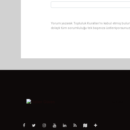
Yorum yazarak Topluluk Kuralları’nı kabul etmiş bulu
dolaylı tüm sorumluluğu tek başınıza üstleniyorsunuz
Lite-0.056