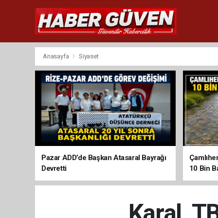
Anasayfa
Siyaset
Pazar ADD’de Başkan Atasaral Bayrağı
Çamlıhem
Devretti
10 Bin Ba
Karal, T