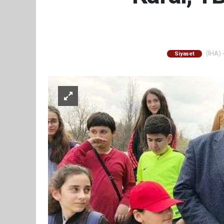
(İHA) -
Siyaset