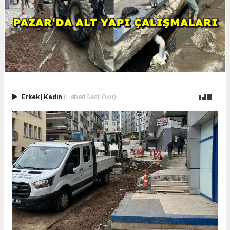
Erkek
|
Kadın
(Haberi Sesli Oku)