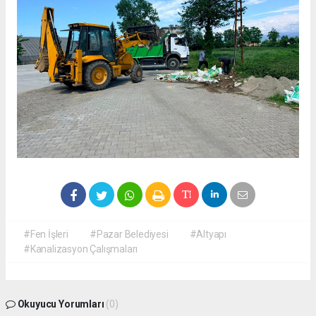
#Fen İşleri
#Pazar Belediyesi
#Altyapı
#Kanalizasyon Çalışmaları
Okuyucu Yorumları
(0)