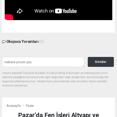
Okuyucu Yorumları
(0)
Gönder
Yorum yazarak Topluluk Kuralları’nı kabul etmiş bulunuyor ve haberguven.com
sitesine yaptığınız yorumunuzla ilgili doğrudan veya dolaylı tüm sorumluluğu tek
başınıza üstleniyorsunuz. Yazılan tüm yorumlardan site yönetimi hiçbir şekilde
sorumlu tutulamaz.
Anasayfa
Pazar
Pazar’da Fen İşleri Altyapı ve