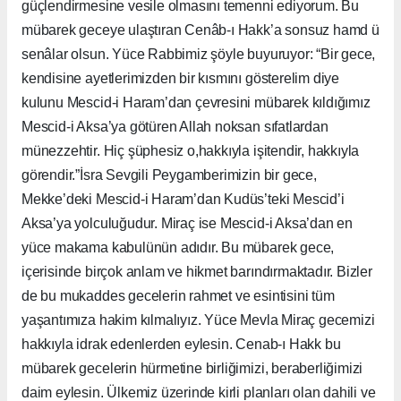
güçlendirmesine vesile olmasını temenni ediyorum. Bu
mübarek geceye ulaştıran Cenâb-ı Hakk’a sonsuz hamd ü
senâlar olsun. Yüce Rabbimiz şöyle buyuruyor: “Bir gece,
kendisine ayetlerimizden bir kısmını gösterelim diye
kulunu Mescid-i Haram’dan çevresini mübarek kıldığımız
Mescid-i Aksa’ya götüren Allah noksan sıfatlardan
münezzehtir. Hiç şüphesiz o,hakkıyla işitendir, hakkıyla
görendir.”İsra Sevgili Peygamberimizin bir gece,
Mekke’deki Mescid-i Haram’dan Kudüs’teki Mescid’i
Aksa’ya yolculuğudur. Miraç ise Mescid-i Aksa’dan en
yüce makama kabulünün adıdır. Bu mübarek gece,
içerisinde birçok anlam ve hikmet barındırmaktadır. Bizler
de bu mukaddes gecelerin rahmet ve esintisini tüm
yaşantımıza hakim kılmalıyız. Yüce Mevla Miraç gecemizi
hakkıyla idrak edenlerden eylesin. Cenab-ı Hakk bu
mübarek gecelerin hürmetine birliğimizi, beraberliğimizi
daim eylesin. Ülkemiz üzerinde kirli planları olan dahili ve