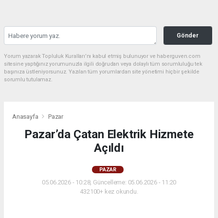
Gönder
Yorum yazarak Topluluk Kuralları’nı kabul etmiş bulunuyor ve haberguven.com
sitesine yaptığınız yorumunuzla ilgili doğrudan veya dolaylı tüm sorumluluğu tek
başınıza üstleniyorsunuz. Yazılan tüm yorumlardan site yönetimi hiçbir şekilde
sorumlu tutulamaz.
Anasayfa
Pazar
Pazar’da Çatan Elektrik Hizmete
Açıldı
PAZAR
05.06.2026 - 10:28, Güncelleme: 05.06.2026 - 11:20
432100+ kez okundu.