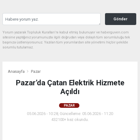
Gönder
Yorum yazarak Topluluk Kuralları’nı kabul etmiş bulunuyor ve haberguven.com
sitesine yaptığınız yorumunuzla ilgili doğrudan veya dolaylı tüm sorumluluğu tek
başınıza üstleniyorsunuz. Yazılan tüm yorumlardan site yönetimi hiçbir şekilde
sorumlu tutulamaz.
Anasayfa
Pazar
Pazar’da Çatan Elektrik Hizmete
Açıldı
PAZAR
05.06.2026 - 10:28, Güncelleme: 05.06.2026 - 11:20
432100+ kez okundu.