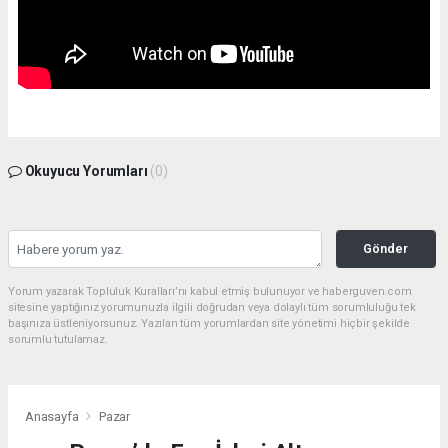
Okuyucu Yorumları
(0)
Gönder
Yorum yazarak Topluluk Kuralları’nı kabul etmiş bulunuyor ve haberguven.com
sitesine yaptığınız yorumunuzla ilgili doğrudan veya dolaylı tüm sorumluluğu tek
başınıza üstleniyorsunuz. Yazılan tüm yorumlardan site yönetimi hiçbir şekilde
sorumlu tutulamaz.
Anasayfa
Pazar