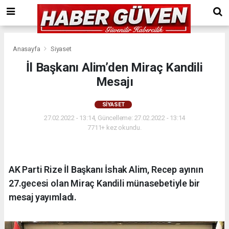
Anasayfa
Siyaset
İl Başkanı Alim’den Miraç Kandili
Mesajı
SIYASET
27.02.2022 - 13:14, Güncelleme: 27.02.2022 - 13:14
7711+ kez okundu.
AK Parti Rize İl Başkanı İshak Alim, Recep ayının
27.gecesi olan Miraç Kandili münasebetiyle bir
mesaj yayımladı.