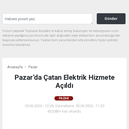
Gönder
Yorum yazarak Topluluk Kuralları’nı kabul etmiş bulunuyor ve haberguven.com
sitesine yaptığınız yorumunuzla ilgili doğrudan veya dolaylı tüm sorumluluğu tek
başınıza üstleniyorsunuz. Yazılan tüm yorumlardan site yönetimi hiçbir şekilde
sorumlu tutulamaz.
Anasayfa
Pazar
Pazar’da Çatan Elektrik Hizmete
Açıldı
PAZAR
05.06.2026 - 10:28, Güncelleme: 05.06.2026 - 11:20
432083+ kez okundu.