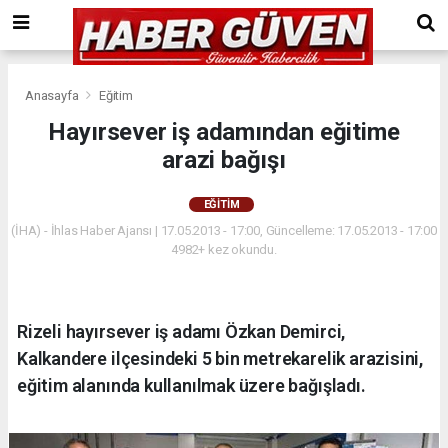
Anasayfa
Eğitim
Hayırsever iş adamından eğitime
arazi bağışı
EĞITIM
(İHA) - İhlas Haber Ajansı | 17.05.2013 - 17:00, Güncelleme: 17.05.2013 - 17:00
4982+ kez okundu.
Rizeli hayırsever iş adamı Özkan Demirci,
Kalkandere ilçesindeki 5 bin metrekarelik arazisini,
eğitim alanında kullanılmak üzere bağışladı.