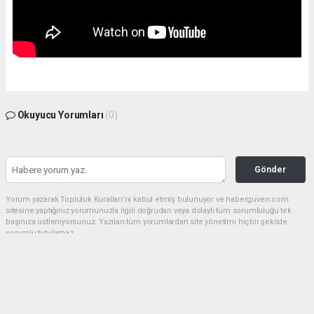
Okuyucu Yorumları
(0)
Gönder
Yorum yazarak Topluluk Kuralları’nı kabul etmiş bulunuyor ve haberguven.com
sitesine yaptığınız yorumunuzla ilgili doğrudan veya dolaylı tüm sorumluluğu tek
başınıza üstleniyorsunuz. Yazılan tüm yorumlardan site yönetimi hiçbir şekilde
sorumlu tutulamaz.