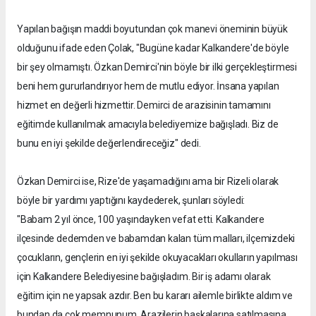
Yapılan bağışın maddi boyutundan çok manevi öneminin büyük
olduğunu ifade eden Çolak, "Bugüne kadar Kalkandere'de böyle
bir şey olmamıştı. Özkan Demirci'nin böyle bir ilki gerçekleştirmesi
beni hem gururlandırıyor hem de mutlu ediyor. İnsana yapılan
hizmet en değerli hizmettir. Demirci de arazisinin tamamını
eğitimde kullanılmak amacıyla belediyemize bağışladı. Biz de
bunu en iyi şekilde değerlendireceğiz" dedi.
Özkan Demirci ise, Rize'de yaşamadığını ama bir Rizeli olarak
böyle bir yardımı yaptığını kaydederek, şunları söyledi:
"Babam 2 yıl önce, 100 yaşındayken vefat etti. Kalkandere
ilçesinde dedemden ve babamdan kalan tüm malları, ilçemizdeki
çocukların, gençlerin en iyi şekilde okuyacakları okulların yapılması
için Kalkandere Belediyesine bağışladım. Bir iş adamı olarak
eğitim için ne yapsak azdır. Ben bu kararı ailemle birlikte aldım ve
bundan da çok memnunum. Arazilerin başkalarına satılmasına