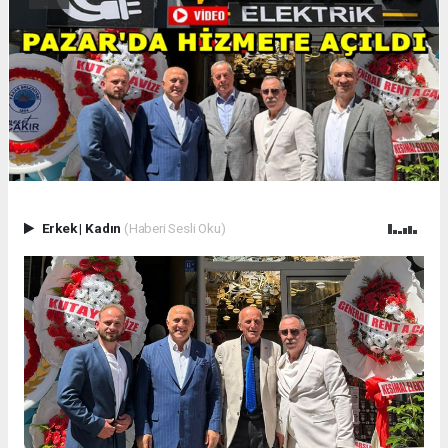
Erkek
|
Kadın
(Haberi Sesli Oku)