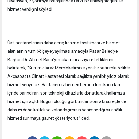
Diyetisyen, Biyokimya branşlarında farklı bir anlayış sloganı ile
hizmet verdiğini söyledi.
Üst, hastanelerinin daha geniş kesime tanıtılması ve hizmet
alanlarının tüm bölgeye yayılması amacıyla Pazar Belediye
Başkanı Dr. Ahmet Basa’yı makamında ziyaret ettiklerini
belirterek, “Kurum olarak Memleketimize yeni bir yatırımla birlikte
Akçaabat’ta Clinart Hastanesi olarak sağlıkta yeni bir yıldız olarak
hizmet veriyoruz. Hastanemiz hemen hemen tüm kadroları
içinde barındıran, son teknoloji cihazlarla donatılarak halkımıza
hizmet için açıldı. Bugün olduğu gibi bundan sonra ki süreçte de
daha iyi daha kaliteli ve vatandaşımızın benimsediği bir sağlık
hizmeti sunmaya gayret gösteriyoruz” dedi.