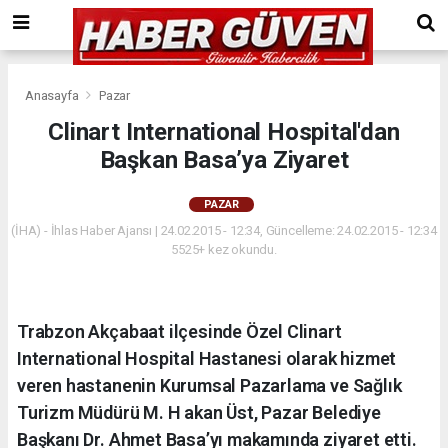
Anasayfa
Pazar
Clinart International Hospital'dan
Başkan Basa’ya Ziyaret
PAZAR
(İHA) - İhlas Haber Ajansı | 24.02.2015 - 12:34, Güncelleme: 24.02.2015 - 12:34
5525+ kez okundu.
Trabzon Akçabaat ilçesinde Özel Clinart
International Hospital Hastanesi olarak hizmet
veren hastanenin Kurumsal Pazarlama ve Sağlık
Turizm Müdürü M. H akan Üst, Pazar Belediye
Başkanı Dr. Ahmet Basa’yı makamında ziyaret etti.