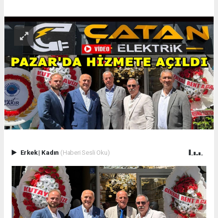
Erkek
|
Kadın
(Haberi Sesli Oku)