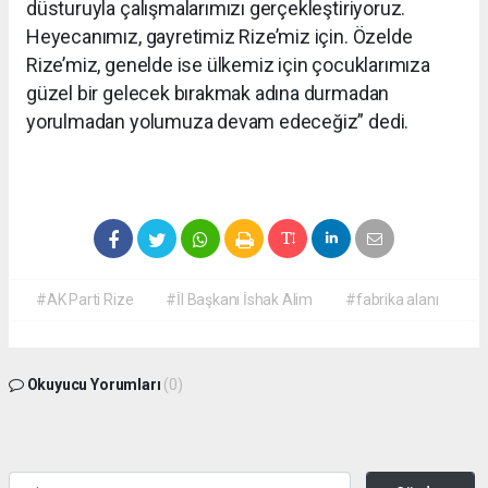
düsturuyla çalışmalarımızı gerçekleştiriyoruz.
Heyecanımız, gayretimiz Rize’miz için. Özelde
Rize’miz, genelde ise ülkemiz için çocuklarımıza
güzel bir gelecek bırakmak adına durmadan
yorulmadan yolumuza devam edeceğiz” dedi.
#AK Parti Rize
#İl Başkanı İshak Alim
#fabrika alanı
Okuyucu Yorumları
(0)