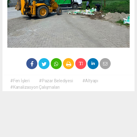
#Fen İşleri
#Pazar Belediyesi
#Altyapı
#Kanalizasyon Çalışmaları
Okuyucu Yorumları
(0)
Gönder