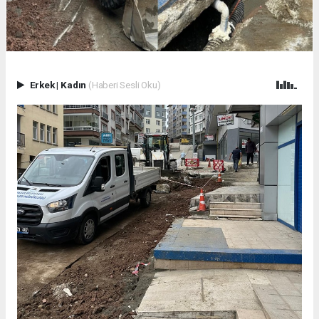
Erkek
|
Kadın
(Haberi Sesli Oku)