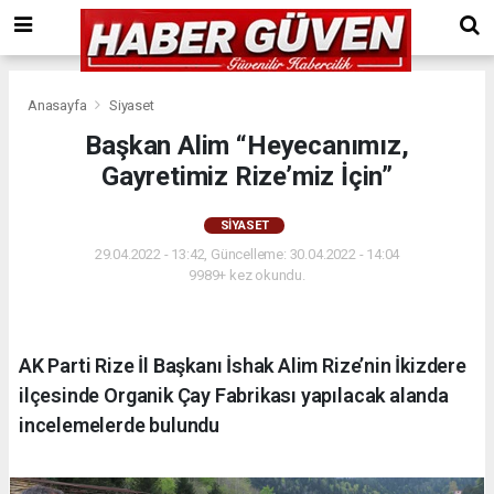
Anasayfa
Siyaset
Başkan Alim “Heyecanımız,
Gayretimiz Rize’miz İçin”
SIYASET
29.04.2022 - 13:42, Güncelleme: 30.04.2022 - 14:04
9989+ kez okundu.
AK Parti Rize İl Başkanı İshak Alim Rize’nin İkizdere
ilçesinde Organik Çay Fabrikası yapılacak alanda
incelemelerde bulundu