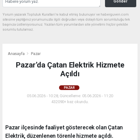
Gönder
Yorum yazarak Topluluk Kuralları’nı kabul etmiş bulunuyor ve haberguven.com
sitesine yaptığınız yorumunuzla ilgili doğrudan veya dolaylı tüm sorumluluğu tek
başınıza üstleniyorsunuz. Yazılan tüm yorumlardan site yönetimi hiçbir şekilde
sorumlu tutulamaz.
Anasayfa
Pazar
Pazar’da Çatan Elektrik Hizmete
Açıldı
PAZAR
05.06.2026 - 10:28, Güncelleme: 05.06.2026 - 11:20
432090+ kez okundu.
Pazar ilçesinde faaliyet gösterecek olan Çatan
Elektrik, düzenlenen törenle hizmete açıldı.