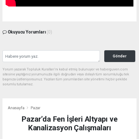
Okuyucu Yorumları
(0)
Gönder
Yorum yazarak Topluluk Kuralları’nı kabul etmiş bulunuyor ve haberguven.com
sitesine yaptığınız yorumunuzla ilgili doğrudan veya dolaylı tüm sorumluluğu tek
başınıza üstleniyorsunuz. Yazılan tüm yorumlardan site yönetimi hiçbir şekilde
sorumlu tutulamaz.
Anasayfa
Pazar
Pazar’da Fen İşleri Altyapı ve
Kanalizasyon Çalışmaları