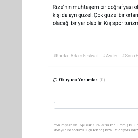
Rize'nin muhteşem bir coğrafyası ol
kışı da ayrı güzel. Çok güzel bir or
olacağı bir yer olabilir. Kış spor tur
#Kardan Adam Festivali
#Ayder
#Sona E
Okuyucu Yorumları
(0)
Yorum yazarak Topluluk Kuralları’nı kabul etmiş bulu
dolaylı tüm sorumluluğu tek başınıza üstleniyorsunuz