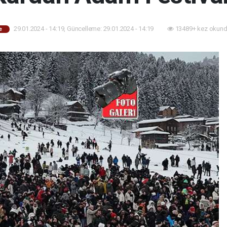
29.01.2024 - 14:19, Güncelleme: 29.01.2024 - 14:19
13489+ kez okund
e