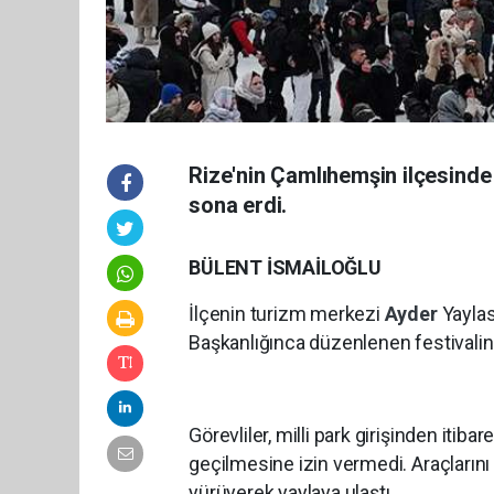
Rize'nin Çamlıhemşin ilçesinde
sona erdi.
BÜLENT İSMAİLOĞLU
İlçenin turizm merkezi
Ayder
Yayla
Başkanlığınca düzenlenen festivalin i
Görevliler, milli park girişinden iti
geçilmesine izin vermedi. Araçlarını 
yürüyerek yaylaya ulaştı.