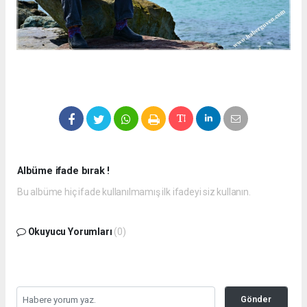
Albüme ifade bırak !
Bu albüme hiç ifade kullanılmamış ilk ifadeyi siz kullanın.
Okuyucu Yorumları
(0)
Gönder