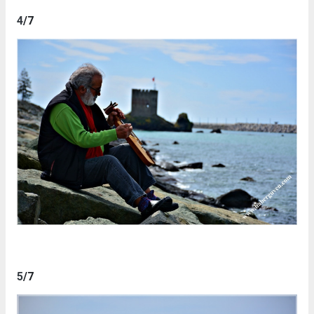
4
/7
5
/7