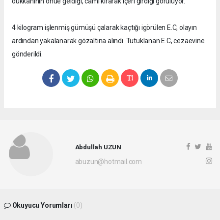
dükkanının önüe geldiği, camı kırarak içeri girdiği görülüyor.
4 kilogram işlenmiş gümüşü çalarak kaçtığı igörülen E.C, olayın
ardından yakalanarak gözaltına alındı. Tutuklanan E.C, cezaevine
gönderildi.
Abdullah UZUN
abuzun@hotmail.com
Okuyucu Yorumları
(0)