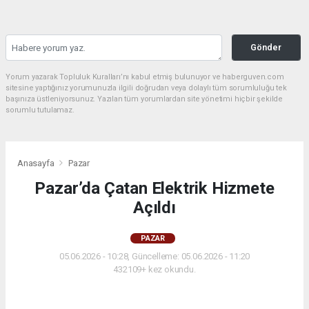
Gönder
Yorum yazarak Topluluk Kuralları’nı kabul etmiş bulunuyor ve haberguven.com
sitesine yaptığınız yorumunuzla ilgili doğrudan veya dolaylı tüm sorumluluğu tek
başınıza üstleniyorsunuz. Yazılan tüm yorumlardan site yönetimi hiçbir şekilde
sorumlu tutulamaz.
Anasayfa
Pazar
Pazar’da Çatan Elektrik Hizmete
Açıldı
PAZAR
05.06.2026 - 10:28, Güncelleme: 05.06.2026 - 11:20
432109+ kez okundu.