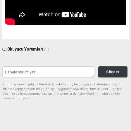
Okuyucu Yorumları
(0)
Gönder
Yorum yazarak Topluluk Kuralları’nı kabul etmiş bulunuyor ve haberguven.com
sitesine yaptığınız yorumunuzla ilgili doğrudan veya dolaylı tüm sorumluluğu tek
başınıza üstleniyorsunuz. Yazılan tüm yorumlardan site yönetimi hiçbir şekilde
sorumlu tutulamaz.