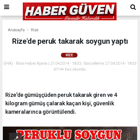
Anasayfa
Rize
Rize'de peruk takarak soygun yaptı
RIZE
(İHA) - İhlas Haber Ajansı | 27.04.2014 - 18:33, Güncelleme: 27.04.2014 - 18:33
4719+ kez okundu.
Rize'de gümüşçüden peruk takarak giren ve 4
kilogram gümüş çalarak kaçan kişi, güvenlik
kameralarınca görüntülendi.