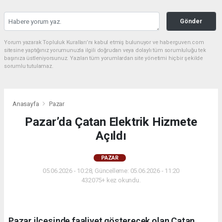
Gönder
Yorum yazarak Topluluk Kuralları’nı kabul etmiş bulunuyor ve haberguven.com
sitesine yaptığınız yorumunuzla ilgili doğrudan veya dolaylı tüm sorumluluğu tek
başınıza üstleniyorsunuz. Yazılan tüm yorumlardan site yönetimi hiçbir şekilde
sorumlu tutulamaz.
Anasayfa
Pazar
Pazar’da Çatan Elektrik Hizmete
Açıldı
PAZAR
05.06.2026 - 10:28, Güncelleme: 05.06.2026 - 11:20
432075+ kez okundu.
Pazar ilçesinde faaliyet gösterecek olan Çatan