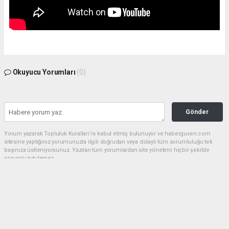
Okuyucu Yorumları
(0)
Gönder
Yorum yazarak Topluluk Kuralları’nı kabul etmiş bulunuyor ve haberguven.com
sitesine yaptığınız yorumunuzla ilgili doğrudan veya dolaylı tüm sorumluluğu tek
başınıza üstleniyorsunuz. Yazılan tüm yorumlardan site yönetimi hiçbir şekilde
sorumlu tutulamaz.
haber paketi
haber scripti
haber yazılımı
Tüm hakları saklı tutulmaktadır.Copyright 2026©