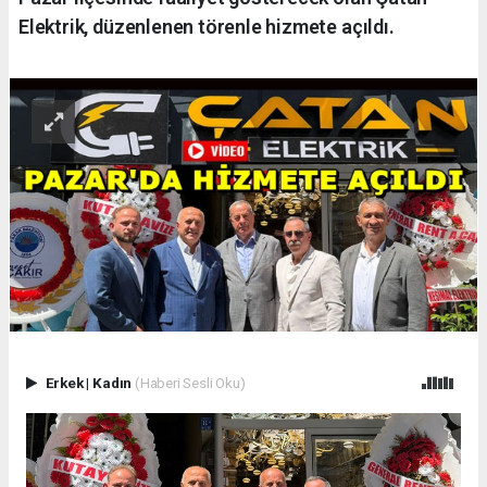
Elektrik, düzenlenen törenle hizmete açıldı.
Erkek
|
Kadın
(Haberi Sesli Oku)