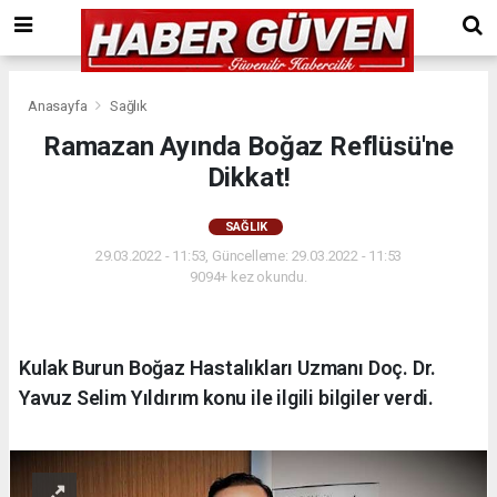
Anasayfa
Sağlık
Ramazan Ayında Boğaz Reflüsü'ne
Dikkat!
SAĞLIK
29.03.2022 - 11:53, Güncelleme: 29.03.2022 - 11:53
9094+ kez okundu.
Kulak Burun Boğaz Hastalıkları Uzmanı Doç. Dr.
Yavuz Selim Yıldırım konu ile ilgili bilgiler verdi.